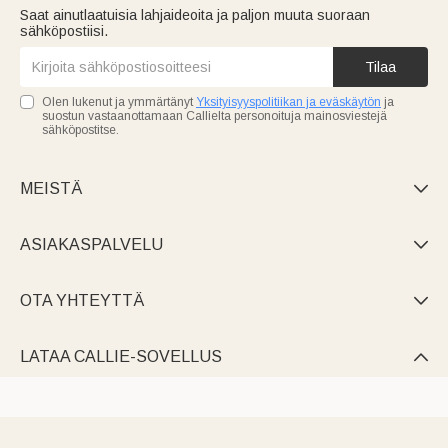
Saat ainutlaatuisia lahjaideoita ja paljon muuta suoraan
sähköpostiisi.
Tilaa
Olen lukenut ja ymmärtänyt
Yksityisyyspolitiikan ja eväskäytön
ja
suostun vastaanottamaan Callielta personoituja mainosviestejä
sähköpostitse.
MEISTÄ

ASIAKASPALVELU

OTA YHTEYTTÄ

LATAA CALLIE-SOVELLUS
