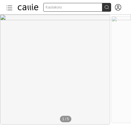


Kaulakoru
1
/
5