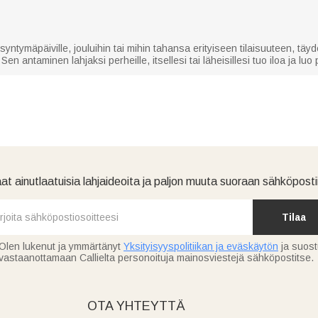
ntymäpäiville, jouluihin tai mihin tahansa erityiseen tilaisuuteen, täyde
en antaminen lahjaksi perheille, itsellesi tai läheisillesi tuo iloa ja luo
at ainutlaatuisia lahjaideoita ja paljon muuta suoraan sähköpostii
Tilaa
Olen lukenut ja ymmärtänyt
Yksityisyyspolitiikan ja eväskäytön
ja suos
vastaanottamaan Callielta personoituja mainosviestejä sähköpostitse.
OTA YHTEYTTÄ