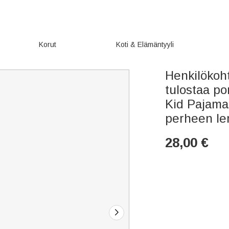
Korut
Koti & Elämäntyyli
Henkilökoh
tulostaa po
Kid Pajama
perheen le
28,00
€