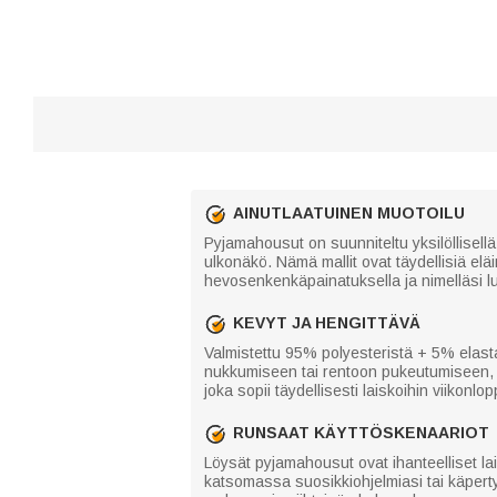
AINUTLAATUINEN MUOTOILU
Pyjamahousut on suunniteltu yksilöllisellä 
ulkonäkö. Nämä mallit ovat täydellisiä el
hevosenkenkäpainatuksella ja nimelläsi lu
KEVYT JA HENGITTÄVÄ
Valmistettu 95% polyesteristä + 5% elastaa
nukkumiseen tai rentoon pukeutumiseen, 
joka sopii täydellisesti laiskoihin viikonlop
RUNSAAT KÄYTTÖSKENAARIOT
Löysät pyjamahousut ovat ihanteelliset la
katsomassa suosikkiohjelmiasi tai käperty