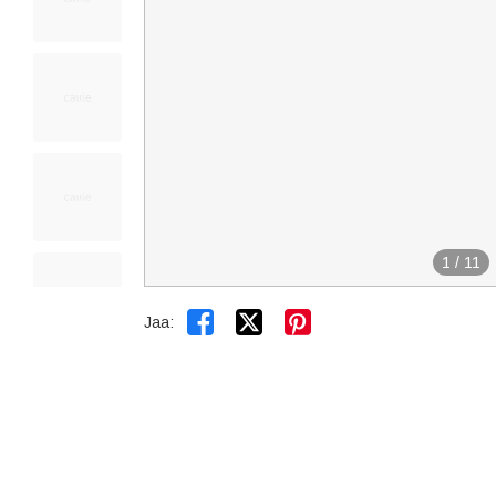
1
/
11


Jaa: