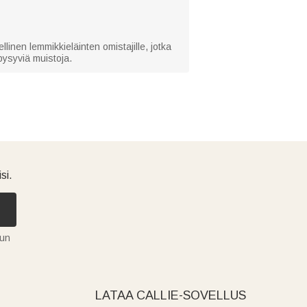
llinen lemmikkieläinten omistajille, jotka
 pysyviä muistoja.
si.
tun
LATAA CALLIE-SOVELLUS