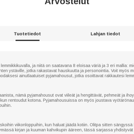
Arvostelut
Tuotetiedot
Lahjan tiedot
lemmikkikuvalla, ja niitä on saatavana 8 eloisaa väriä ja 3 eri mallia: mi
äinten ystäville, jotka rakastavat hauskuutta ja personointia. Voit myös
odaksesi ainutlaatuiset pyjamahousut, jotka osoittavat rakkautesi lem
nista, nämä pyjamahousut ovat viileät ja hengittävät, pehmeät ja ihoyst
kun rentoudut kotona. Pyjamahousuissa on myös joustava vyötärönauh
puihin.
iskoihin viikonloppuihin, kun haluat jäädä kotiin. Olitpa sitten sängys
mässä kirjan ja kuuman kahvikupin ääreen, tässä sarjassa yhdistyvät kä