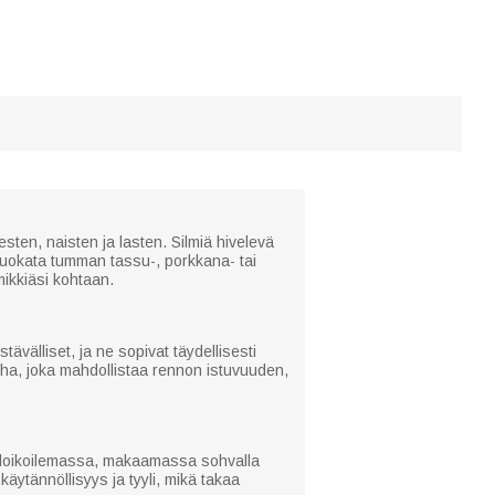
esten, naisten ja lasten. Silmiä hivelevä
 muokata tumman tassu-, porkkana- tai
mikkiäsi kohtaan.
ävälliset, ja ne sopivat täydellisesti
a, joka mahdollistaa rennon istuvuuden,
sä loikoilemassa, makaamassa sohvalla
ytännöllisyys ja tyyli, mikä takaa