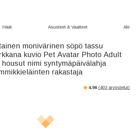
Häät
Asusteet & Vaatteet
Ale
tainen monivärinen söpö tassu
rkkana kuvio Pet Avatar Photo Adult
 housut nimi syntymäpäivälahja
mmikkieläinten rakastaja
4.96
(
403
arvostelut)