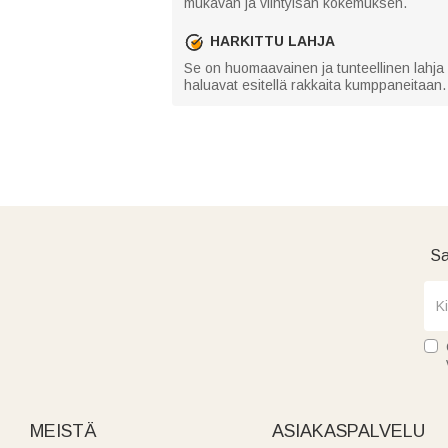
mukavan ja viihtyisän kokemuksen.
HARKITTU LAHJA
Se on huomaavainen ja tunteellinen lahja sy
haluavat esitellä rakkaita kumppaneitaan. S
Sa
MEISTÄ
ASIAKASPALVELU