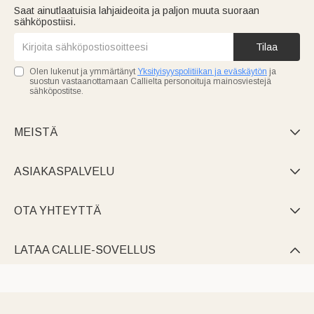
Saat ainutlaatuisia lahjaideoita ja paljon muuta suoraan
sähköpostiisi.
Tilaa
Olen lukenut ja ymmärtänyt
Yksityisyyspolitiikan ja eväskäytön
ja
suostun vastaanottamaan Callielta personoituja mainosviestejä
sähköpostitse.
MEISTÄ

ASIAKASPALVELU

OTA YHTEYTTÄ

LATAA CALLIE-SOVELLUS
