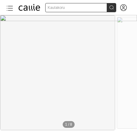


Kaulakoru
1
/
8