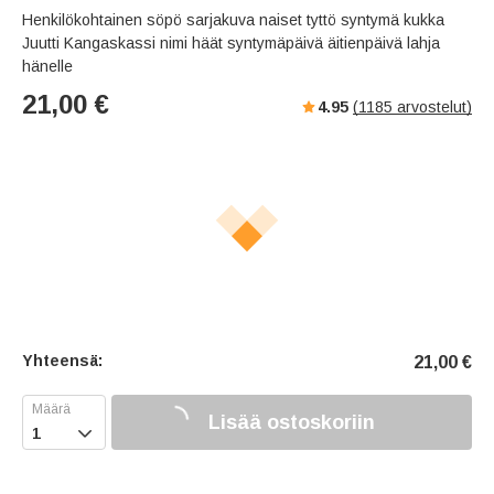
Henkilökohtainen söpö sarjakuva naiset tyttö syntymä kukka
Juutti Kangaskassi nimi häät syntymäpäivä äitienpäivä lahja
hänelle
21,00
€
4.95
(
1185
arvostelut)
Yhteensä:
21,00
€
Lisää ostoskoriin
