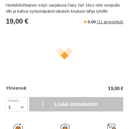
Henkilökohtainen söpö sarjakuva Fairy Girl 16oz nimi vesipullo
olki ja kahva syntymäpäivä takaisin kouluun lahja tytöille
19,00
€
5.00
(
11
arvostelut)
Yhteensä:
19,00
€
Lisää ostoskoriin
