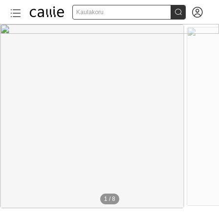


Kaulakoru
1
/
8