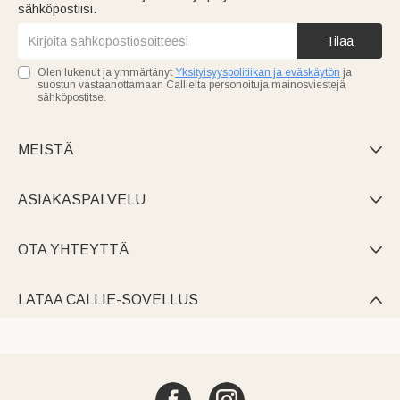
sähköpostiisi.
Tilaa
Olen lukenut ja ymmärtänyt
Yksityisyyspolitiikan ja eväskäytön
ja
suostun vastaanottamaan Callielta personoituja mainosviestejä
sähköpostitse.
MEISTÄ

ASIAKASPALVELU

OTA YHTEYTTÄ

LATAA CALLIE-SOVELLUS
