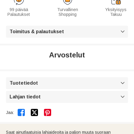
99 päivää
Turvallinen
Yksityisyys
Palautukset
Shopping
Takuu
Toimitus & palautukset

Arvostelut
Tuotetiedot

Lahjan tiedot



Jaa:
Saat ainutlaatuisia lahjaideoita ja paljon muuta suoraan