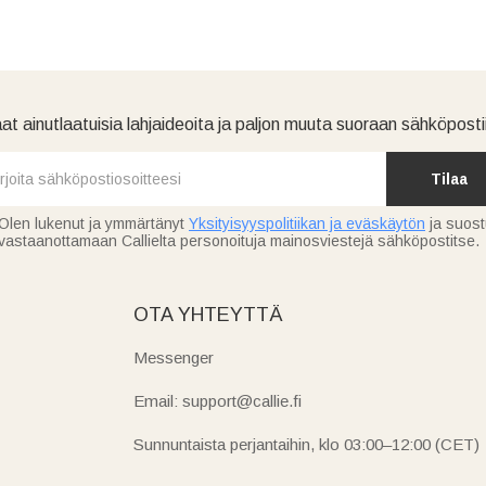
at ainutlaatuisia lahjaideoita ja paljon muuta suoraan sähköpostii
Tilaa
Olen lukenut ja ymmärtänyt
Yksityisyyspolitiikan ja eväskäytön
ja suos
vastaanottamaan Callielta personoituja mainosviestejä sähköpostitse.
OTA YHTEYTTÄ
Messenger
Email: support@callie.fi
Sunnuntaista perjantaihin, klo 03:00–12:00 (CET)