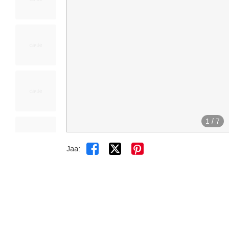
1
/
7


Jaa: