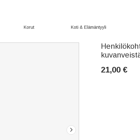
Korut
Koti & Elämäntyyli
Henkilökoh
kuvanveistäj
21,00
€