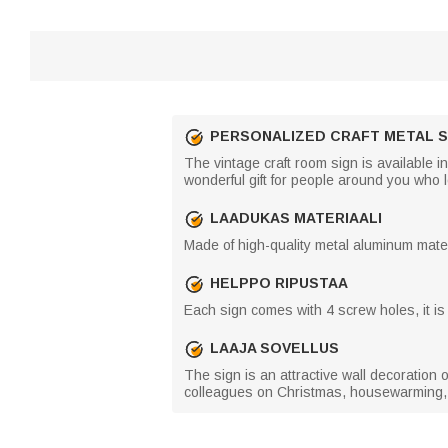
PERSONALIZED CRAFT METAL S
The vintage craft room sign is available i
wonderful gift for people around you who
LAADUKAS MATERIAALI
Made of high-quality metal aluminum materi
HELPPO RIPUSTAA
Each sign comes with 4 screw holes, it i
LAAJA SOVELLUS
The sign is an attractive wall decoration on
colleagues on Christmas, housewarming, 