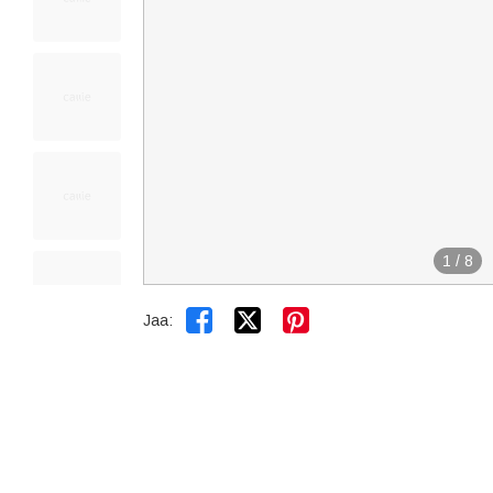
1
/
8


Jaa: