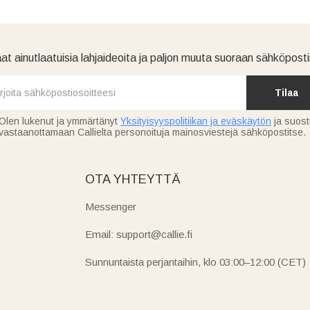
at ainutlaatuisia lahjaideoita ja paljon muuta suoraan sähköpostii
Tilaa
Olen lukenut ja ymmärtänyt
Yksityisyyspolitiikan ja eväskäytön
ja suos
vastaanottamaan Callielta personoituja mainosviestejä sähköpostitse.
OTA YHTEYTTÄ
Messenger
Email: support@callie.fi
Sunnuntaista perjantaihin, klo 03:00–12:00 (CET)