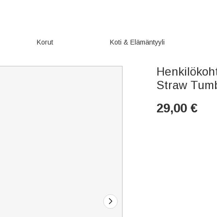
Korut
Koti & Elämäntyyli
Henkilökoh
Straw Tumb
29,00
€