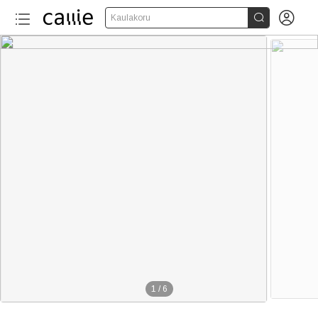


Kaulakoru
1
/
6