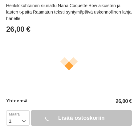
Henkilökohtainen siunattu Nana Coquette Bow aikuisten ja
lasten t-paita Raamatun teksti syntymäpäivä uskonnollinen lahja
hänelle
26,00
€
Yhteensä:
26,00
€
Lisää ostoskoriin
