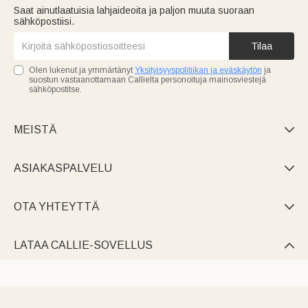
Saat ainutlaatuisia lahjaideoita ja paljon muuta suoraan
sähköpostiisi.
Tilaa
Olen lukenut ja ymmärtänyt
Yksityisyyspolitiikan ja eväskäytön
ja
suostun vastaanottamaan Callielta personoituja mainosviestejä
sähköpostitse.
MEISTÄ

ASIAKASPALVELU

OTA YHTEYTTÄ

LATAA CALLIE-SOVELLUS
