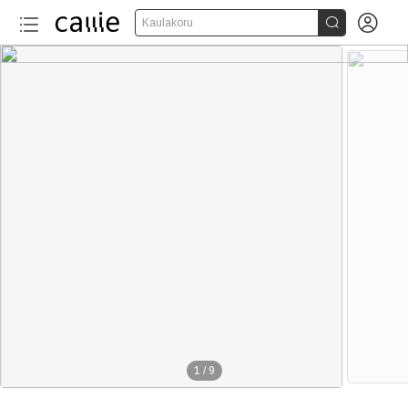


Kaulakoru
1
/
9