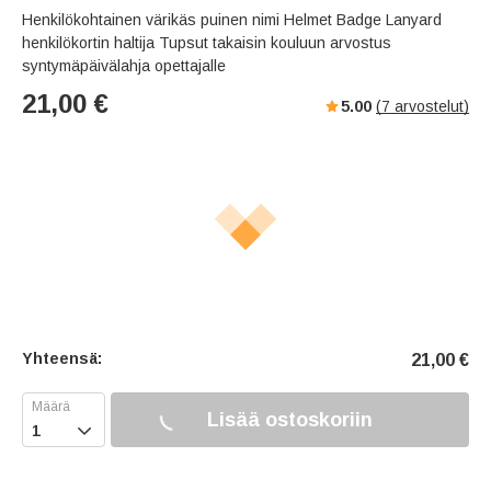
Henkilökohtainen värikäs puinen nimi Helmet Badge Lanyard
henkilökortin haltija Tupsut takaisin kouluun arvostus
syntymäpäivälahja opettajalle
21,00
€
5.00
(
7
arvostelut)
Yhteensä:
21,00
€
Lisää ostoskoriin
