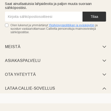
Saat ainutlaatuisia lahjaideoita ja paljon muuta suoraan
sähköpostiisi.
Tilaa
Olen lukenut ja ymmärtänyt
Yksityisyyspolitiikan ja eväskäytön
ja
suostun vastaanottamaan Callielta personoituja mainosviestejä
sähköpostitse.
MEISTÄ

ASIAKASPALVELU

OTA YHTEYTTÄ

LATAA CALLIE-SOVELLUS
