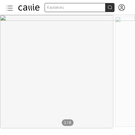


Kaulakoru
1
/
8