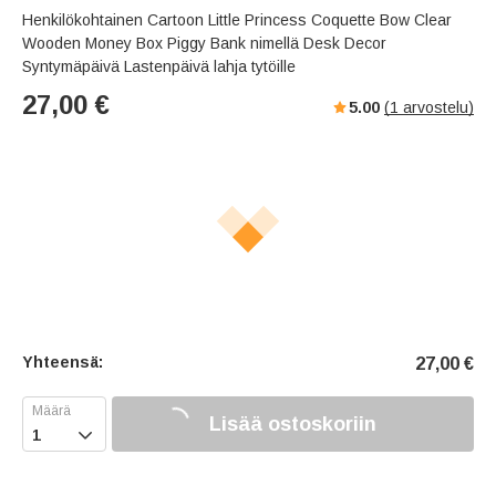
Henkilökohtainen Cartoon Little Princess Coquette Bow Clear
Wooden Money Box Piggy Bank nimellä Desk Decor
Syntymäpäivä Lastenpäivä lahja tytöille
27,00
€
5.00
(
1
arvostelu)
Yhteensä:
27,00
€
Lisää ostoskoriin
