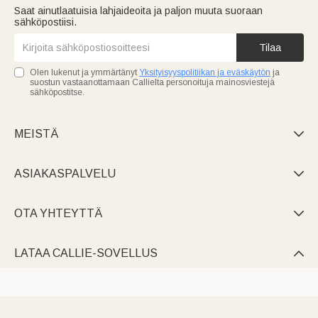
Saat ainutlaatuisia lahjaideoita ja paljon muuta suoraan
sähköpostiisi.
Tilaa
Olen lukenut ja ymmärtänyt
Yksityisyyspolitiikan ja eväskäytön
ja
suostun vastaanottamaan Callielta personoituja mainosviestejä
sähköpostitse.
MEISTÄ

ASIAKASPALVELU

OTA YHTEYTTÄ

LATAA CALLIE-SOVELLUS
