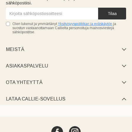
sähköpostiisi.
Tilaa
Olen lukenut ja ymmärtänyt
Yksityisyyspolitiikan ja eväskäytön
ja
suostun vastaanottamaan Callielta personoituja mainosviestejä
sähköpostitse.
MEISTÄ

ASIAKASPALVELU

OTA YHTEYTTÄ

LATAA CALLIE-SOVELLUS
