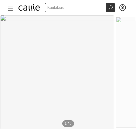


Kaulakoru
1
/
6