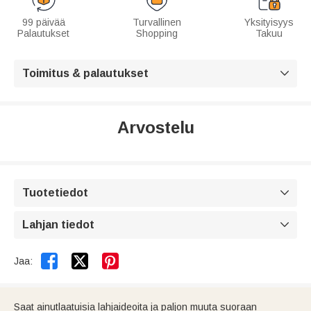
99 päivää
Turvallinen
Yksityisyys
Palautukset
Shopping
Takuu
Toimitus & palautukset

Arvostelu
Tuotetiedot

Lahjan tiedot



Jaa:
Saat ainutlaatuisia lahjaideoita ja paljon muuta suoraan