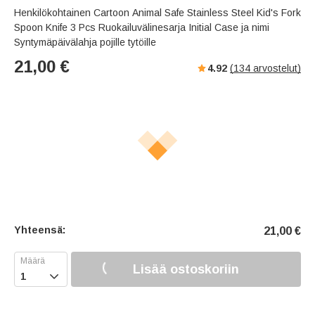
Henkilökohtainen Cartoon Animal Safe Stainless Steel Kid's Fork
Spoon Knife 3 Pcs Ruokailuvälinesarja Initial Case ja nimi
Syntymäpäivälahja pojille tytöille
21,00
€
4.92
(
134
arvostelut)
Yhteensä:
21,00
€
Lisää ostoskoriin
