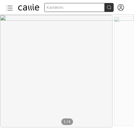


Kaulakoru
1
/
6