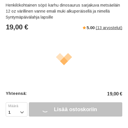
Henkilökohtainen söpö karhu dinosaurus sarjakuva metsäeläin
12 oz värillinen vanne emali muki alkuperäisellä ja nimellä
Syntymäpäivälahja lapsille
19,00
€
5.00
(
13
arvostelut)
Yhteensä:
19,00
€
Lisää ostoskoriin
