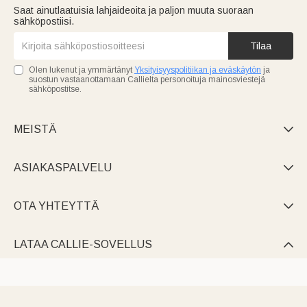
Saat ainutlaatuisia lahjaideoita ja paljon muuta suoraan
sähköpostiisi.
Tilaa
Olen lukenut ja ymmärtänyt
Yksityisyyspolitiikan ja eväskäytön
ja
suostun vastaanottamaan Callielta personoituja mainosviestejä
sähköpostitse.
MEISTÄ

ASIAKASPALVELU

OTA YHTEYTTÄ

LATAA CALLIE-SOVELLUS
