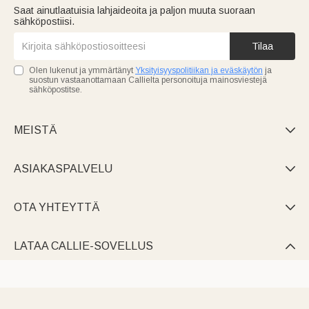
Saat ainutlaatuisia lahjaideoita ja paljon muuta suoraan
sähköpostiisi.
Tilaa
Olen lukenut ja ymmärtänyt
Yksityisyyspolitiikan ja eväskäytön
ja
suostun vastaanottamaan Callielta personoituja mainosviestejä
sähköpostitse.
MEISTÄ

ASIAKASPALVELU

OTA YHTEYTTÄ

LATAA CALLIE-SOVELLUS
