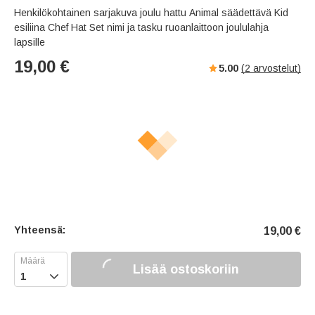
Henkilökohtainen sarjakuva joulu hattu Animal säädettävä Kid
esiliina Chef Hat Set nimi ja tasku ruoanlaittoon joululahja
lapsille
19,00
€
5.00
(
2
arvostelut)
Yhteensä:
19,00
€
Lisää ostoskoriin
