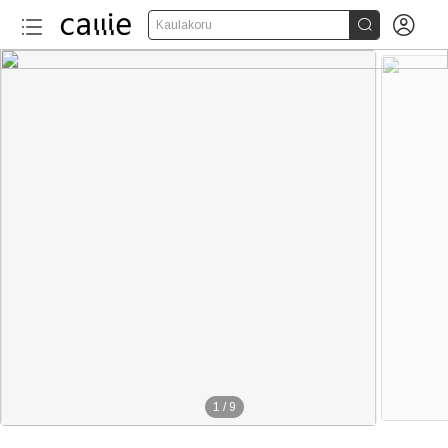


Kaulakoru
1
/
9