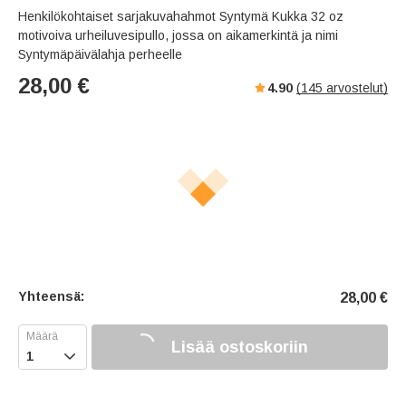
Henkilökohtaiset sarjakuvahahmot Syntymä Kukka 32 oz
motivoiva urheiluvesipullo, jossa on aikamerkintä ja nimi
Syntymäpäivälahja perheelle
28,00
€
4.90
(
145
arvostelut)
Yhteensä:
28,00
€
Lisää ostoskoriin
