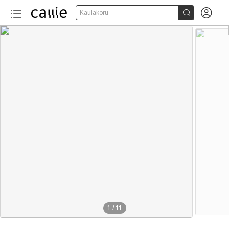


Kaulakoru
1
/
11