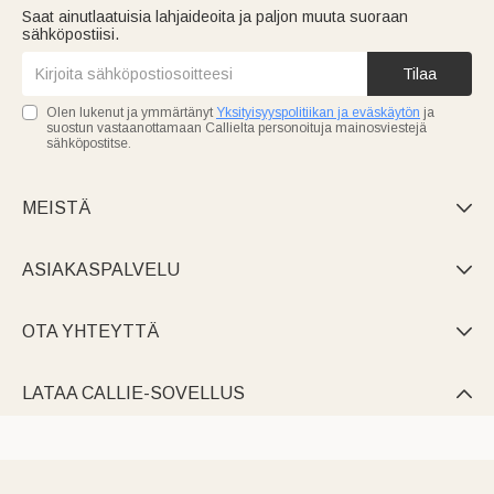
Saat ainutlaatuisia lahjaideoita ja paljon muuta suoraan
sähköpostiisi.
Tilaa
Olen lukenut ja ymmärtänyt
Yksityisyyspolitiikan ja eväskäytön
ja
suostun vastaanottamaan Callielta personoituja mainosviestejä
sähköpostitse.
MEISTÄ

ASIAKASPALVELU

OTA YHTEYTTÄ

LATAA CALLIE-SOVELLUS
