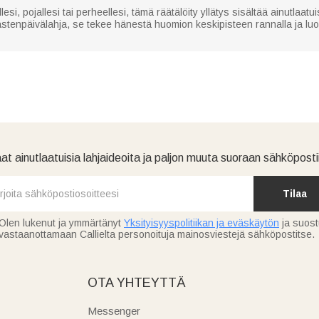
lesi, pojallesi tai perheellesi, tämä räätälöity yllätys sisältää ainutlaat
lastenpäivälahja, se tekee hänestä huomion keskipisteen rannalla ja lu
at ainutlaatuisia lahjaideoita ja paljon muuta suoraan sähköpostii
Tilaa
Olen lukenut ja ymmärtänyt
Yksityisyyspolitiikan ja eväskäytön
ja suos
vastaanottamaan Callielta personoituja mainosviestejä sähköpostitse.
OTA YHTEYTTÄ
Messenger