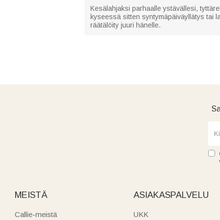
Kesälahjaksi parhaalle ystävällesi, tyttärel
kyseessä sitten syntymäpäiväyllätys tai 
räätälöity juuri hänelle.
Sa
MEISTÄ
ASIAKASPALVELU
Callie-meistä
UKK