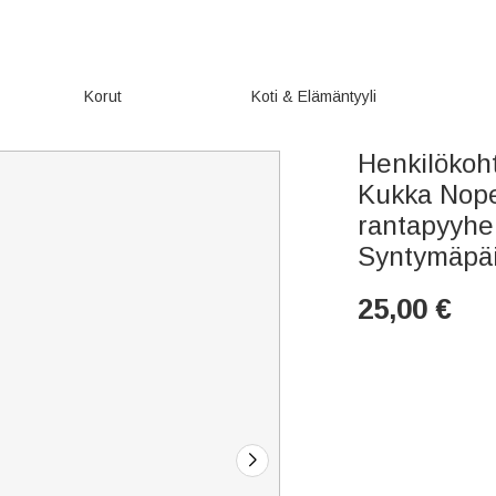
Korut
Koti & Elämäntyyli
Henkilökoh
Kukka Nope
rantapyyhe
Syntymäpäiv
25,00
€