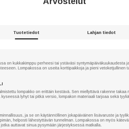
Arvostelut
Tuotetiedot
Lahjan tiedot
a on kukkakimppu perheesi tai ystäväsi syntymäpäiväkuukaudesta ja yk
teeseen. Lompakossa on useita korttipaikkoja ja pieni vetoketjullinen tas
LI
stettu lompakko on erittäin kestävä. Sen miellyttävä rakenne takaa m
kyseessä lyhyt tai pitkä versio, lompakon materiaali tarjoaa sekä tyyliä
minnallisuus, ja se on käytännöllinen jokapäiväinen lisävaruste ja tyy
ämpimän, helposti lähestyttävän tunnelman. Lompakossa on myös kätevä 
, jotka auttavat sinua pysymään järjestyksessä matkalla.