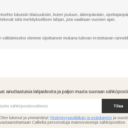
ehto lukuisiin tilaisuuksiin, kuten jouluun, äitienpäivään, opettajanp
tekevät siitä merkityksellisen lahjan, jota vaalitaan vuosien ajan.
 välttämiseksi olemme sijoittaneet mukana tulevan irrotettavan ranne
at ainutlaatuisia lahjaideoita ja paljon muuta suoraan sähköpostii
Tilaa
Olen lukenut ja ymmärtänyt
Yksityisyyspolitiikan ja eväskäytön
ja suos
vastaanottamaan Callielta personoituja mainosviestejä sähköpostitse.