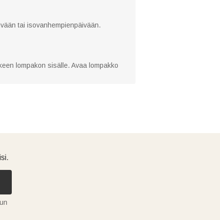
äivään tai isovanhempienpäivään.
kkeen lompakon sisälle. Avaa lompakko
si.
tun