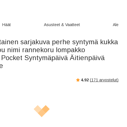
Häät
Asusteet & Vaatteet
Ale
tainen sarjakuva perhe syntymä kukka
u nimi rannekoru lompakko
t Pocket Syntymäpäivä Äitienpäivä
le
4.92
(
171
arvostelut)