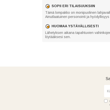
SOPII ERI TILAISUUKSIIN
Tämä lompakko on monipuolinen lahjavaihto
Ainutlaatuinen personointi ja hyödyllisyys 
HUOMAA YSTÄVÄLLISESTI
Lähetyksen aikana tapahtuvien vahinkojen
löytääksesi sen.
Sa