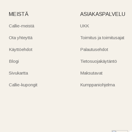
MEISTÄ
ASIAKASPALVELU
Callie-meistä
UKK
Ota yhteyttä
Toimitus ja toimitusajat
Käyttöehdot
Palautusehdot
Blogi
Tietosuojakäytäntö
Sivukartta
Maksutavat
Callie-kupongit
Kumppaniohjelma