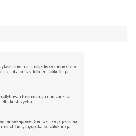
silöllinen nimi, mikä lisää tunnearvoa
ku, joka on täydellinen kolikoille ja
iellyttävän tuntuman, ja sen vankka
 että kestävyyttä.
likäs lausekappale. Sen pyöreä ja pehmeä
rannehihna, täyspitkä setelilokero ja