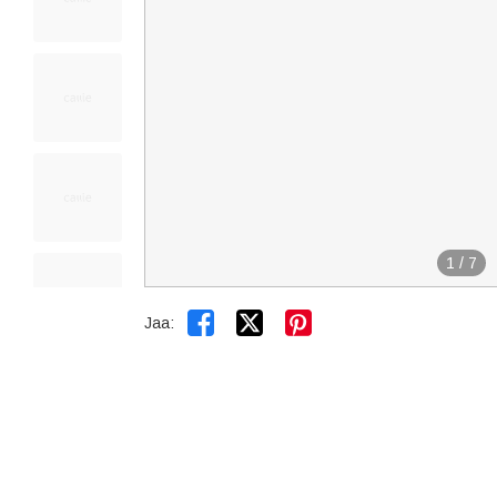
1
/
7


Jaa: