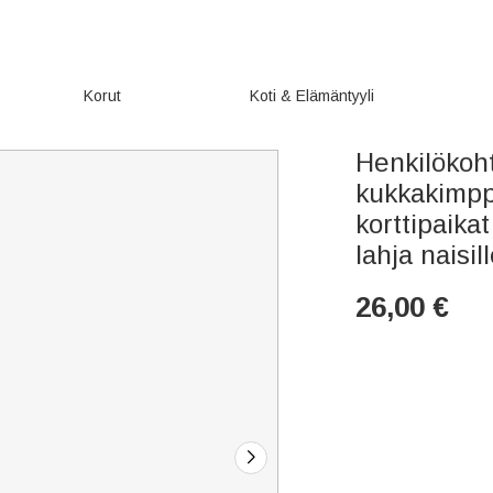
Korut
Koti & Elämäntyyli
Henkilökoh
kukkakimpp
korttipaika
lahja naisil
26,00
€