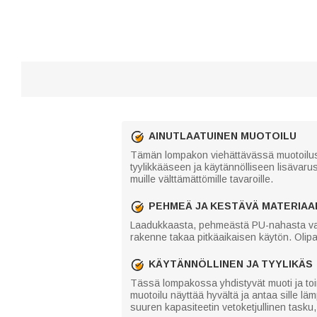
AINUTLAATUINEN MUOTOILU
Tämän lompakon viehättävässä muotoiluss
tyylikkääseen ja käytännölliseen lisävarus
muille välttämättömille tavaroille.
PEHMEÄ JA KESTÄVÄ MATERIAA
Laadukkaasta, pehmeästä PU-nahasta valmi
rakenne takaa pitkäaikaisen käytön. Olipa 
KÄYTÄNNÖLLINEN JA TYYLIKÄS
Tässä lompakossa yhdistyvät muoti ja toi
muotoilu näyttää hyvältä ja antaa sille l
suuren kapasiteetin vetoketjullinen tasku