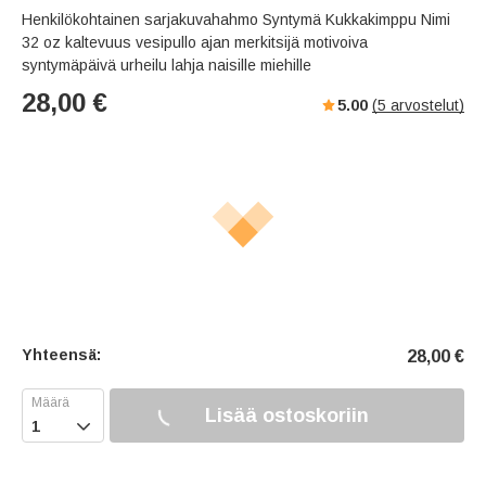
Henkilökohtainen sarjakuvahahmo Syntymä Kukkakimppu Nimi
32 oz kaltevuus vesipullo ajan merkitsijä motivoiva
syntymäpäivä urheilu lahja naisille miehille
28,00
€
5.00
(
5
arvostelut)
Yhteensä:
28,00
€
Lisää ostoskoriin
