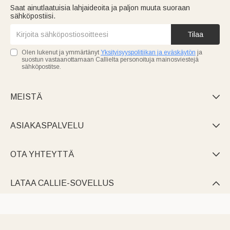
Saat ainutlaatuisia lahjaideoita ja paljon muuta suoraan
sähköpostiisi.
Tilaa
Olen lukenut ja ymmärtänyt
Yksityisyyspolitiikan ja eväskäytön
ja
suostun vastaanottamaan Callielta personoituja mainosviestejä
sähköpostitse.
MEISTÄ

ASIAKASPALVELU

OTA YHTEYTTÄ

LATAA CALLIE-SOVELLUS
