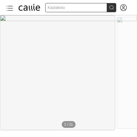


Kaulakoru
1
/
11