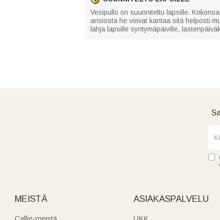
Vesipullo on suunniteltu lapsille. Kokonsa
ansiosta he voivat kantaa sitä helposti m
lahja lapsille syntymäpäiville, lastenpäivä
Sa
MEISTÄ
ASIAKASPALVELU
Callie-meistä
UKK