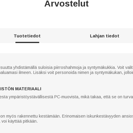
Arvostelut
Tuotetiedot
Lahjan tiedot
utta yhdistämällä suloisia piirroshahmoja ja syntymäkukkia. Voit valita e
 haluamasi ilmeen. Lisäksi voit personoida nimen ja syntymäkukan, jolloi
ISTÖN MATERIAALI
sesta ympäristöystävällisestä PC-muovista, mikä takaa, että se on turvall
se on myös rakennettu kestämään. Erinomaisen iskunkestävyyden ansi
 voi käyttää pitkään.