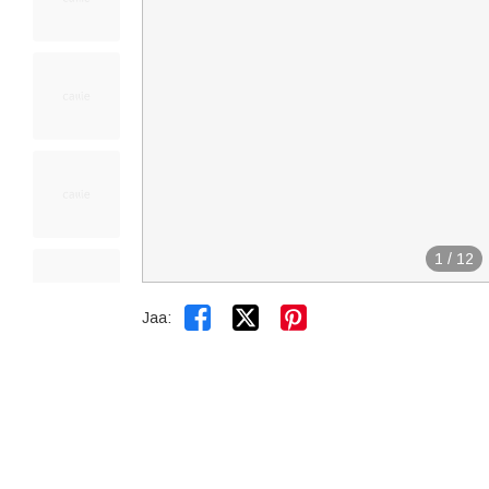
1
/
12


Jaa: