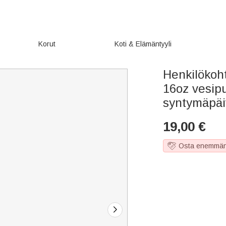
Korut
Koti & Elämäntyyli
Henkilökoh
16oz vesipu
syntymäpäiv
19,00
€
Osta enemmän