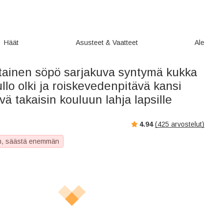
Häät
Asusteet & Vaatteet
Ale
tainen söpö sarjakuva syntymä kukka
llo olki ja roiskevedenpitävä kansi
ä takaisin kouluun lahja lapsille
4.94
(
425
arvostelut)
, säästä enemmän