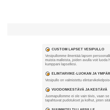
CUSTOM LAPSET VESIPULLO
Vesipullomme ilmentää lapsen persoonallisu
muista malleista, joiden avulla voit luoda
kumppani lapsellesi.
ELINTARVIKE-LUOKAN JA YMPÄR
Vesipullo on valmistettu elintarvikekelpoi
VUODONKESTÄVÄ JA KESTÄVÄ
Juomapullomme ei ole vain tiivis, vaan 
tapahtuvat pudotukset ja kolhut, joten sitä
SUUNNITELTU LAPSILLE