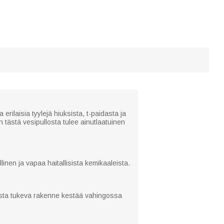
rilaisia tyylejä hiuksista, t-paidasta ja
n tästä vesipullosta tulee ainutlaatuinen
inen ja vapaa haitallisista kemikaaleista.
osta tukeva rakenne kestää vahingossa