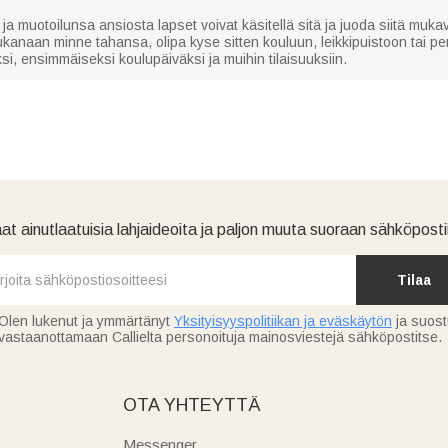
 ja muotoilunsa ansiosta lapset voivat käsitellä sitä ja juoda siitä mu
ukanaan minne tahansa, olipa kyse sitten kouluun, leikkipuistoon tai p
ksi, ensimmäiseksi koulupäiväksi ja muihin tilaisuuksiin.
at ainutlaatuisia lahjaideoita ja paljon muuta suoraan sähköpostii
Tilaa
Olen lukenut ja ymmärtänyt
Yksityisyyspolitiikan ja eväskäytön
ja suos
vastaanottamaan Callielta personoituja mainosviestejä sähköpostitse.
OTA YHTEYTTÄ
Messenger