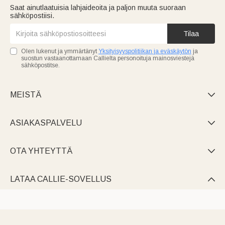
Saat ainutlaatuisia lahjaideoita ja paljon muuta suoraan
sähköpostiisi.
Tilaa
Olen lukenut ja ymmärtänyt
Yksityisyyspolitiikan ja eväskäytön
ja
suostun vastaanottamaan Callielta personoituja mainosviestejä
sähköpostitse.
MEISTÄ

ASIAKASPALVELU

OTA YHTEYTTÄ

LATAA CALLIE-SOVELLUS
