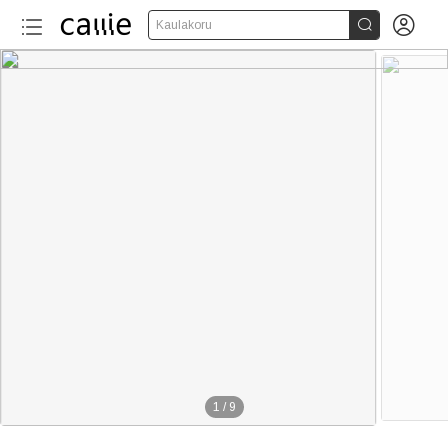


Kaulakoru
20+
1
/
9