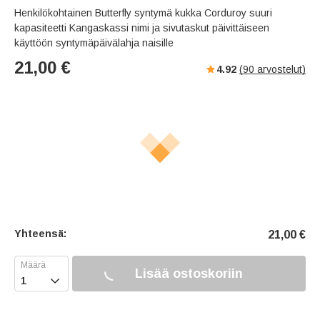
Henkilökohtainen Butterfly syntymä kukka Corduroy suuri
kapasiteetti Kangaskassi nimi ja sivutaskut päivittäiseen
käyttöön syntymäpäivälahja naisille
21,00
€
4.92
(
90
arvostelut)
Yhteensä:
21,00
€
Lisää ostoskoriin
