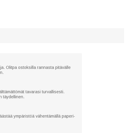
. Olitpa ostoksilla rannasta pitävälle
n.
ttämättömät tavarasi turvallisesti.
n täydellinen.
säästää ympäristöä vähentämällä paperi-