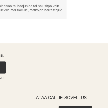
päivää tai hääjuhlaa tai halusitpa vain
uleville morsiamille, matkojen harrastajille
si.
tun
LATAA CALLIE-SOVELLUS