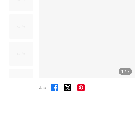
1
/
7


Jaa: