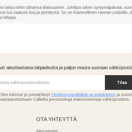
n lahja mihin tahansa tilaisuuteen. Juhlitpa sitten syntymäpäivää, vuosi
si tuo taatusti iloa ja jännitystä. Se on ihanteellinen rannan ystäville, t
a lahjoja.
at ainutlaatuisia lahjaideoita ja paljon muuta suoraan sähköpostii
Tilaa
Olen lukenut ja ymmärtänyt
Yksityisyyspolitiikan ja eväskäytön
ja suos
vastaanottamaan Callielta personoituja mainosviestejä sähköpostitse.
OTA YHTEYTTÄ
Messenger