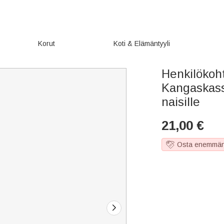
Korut
Koti & Elämäntyyli
Henkilökoht
Kangaskass
naisille
21,00
€
Osta enemmän