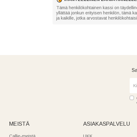
Tämä henkilökohtainen kassi on täydelline
yllättää jonkun erityisen henkilön, tämä kas
ja kaikille, jotka arvostavat henkilökohtaisi
Sa
MEISTÄ
ASIAKASPALVELU
Callie-meistä
UKK