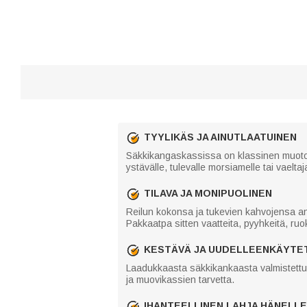
TYYLIKÄS JA AINUTLAATUINEN
Säkkikangaskassissa on klassinen muotoilu
ystävälle, tulevalle morsiamelle tai vaelt
TILAVA JA MONIPUOLINEN
Reilun kokonsa ja tukevien kahvojensa ans
Pakkaatpa sitten vaatteita, pyyhkeitä, ruo
KESTÄVÄ JA UUDELLEENKÄYTE
Laadukkaasta säkkikankaasta valmistettu
ja muovikassien tarvetta.
IHANTEELLINEN LAHJA HÄNELLE