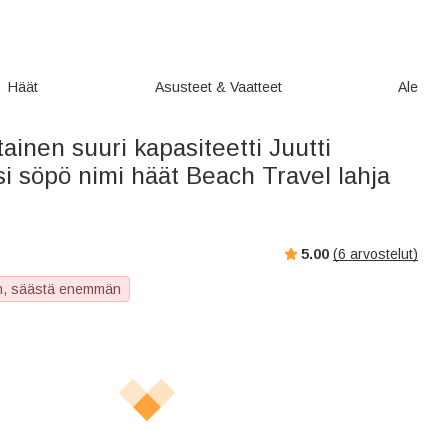
Häät
Asusteet & Vaatteet
Ale
ainen suuri kapasiteetti Juutti
i söpö nimi häät Beach Travel lahja
5.00
(
6
arvostelut)
, säästä enemmän