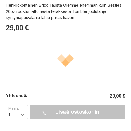
Henkilökohtainen Brick Tausta Olemme enemmän kuin Besties
20oz ruostumattomasta teräksestä Tumbler joululahja
syntymäpäivälahja lahja paras kaveri
29,00
€
Yhteensä:
29,00
€
Lisää ostoskoriin
