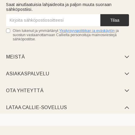
Saat ainutlaatuisia lahjaideoita ja paljon muuta suoraan
sähköpostiisi.
Tilaa
Olen lukenut ja ymmärtänyt
Yksityisyyspolitiikan ja eväskäytön
ja
suostun vastaanottamaan Callielta personoituja mainosviestejä
sähköpostitse.
MEISTÄ

ASIAKASPALVELU

OTA YHTEYTTÄ

LATAA CALLIE-SOVELLUS
