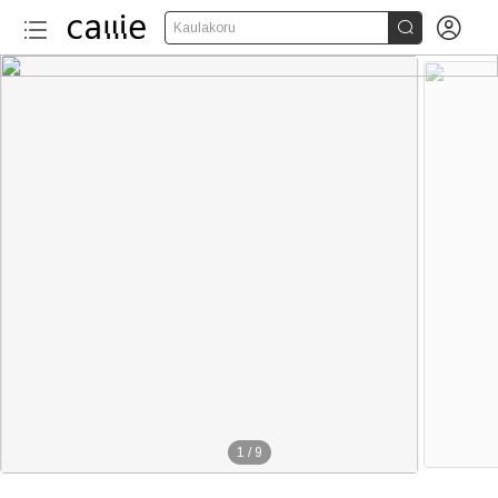


Kaulakoru
1
/
9