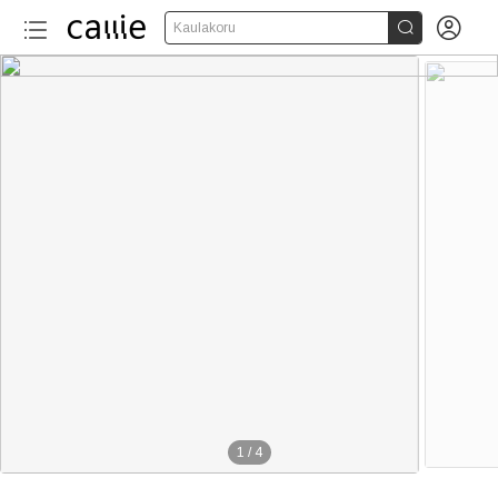


Kaulakoru
1
/
4