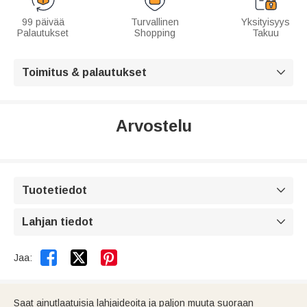
99 päivää
Turvallinen
Yksityisyys
Palautukset
Shopping
Takuu
Toimitus & palautukset

Arvostelu
Tuotetiedot

Lahjan tiedot



Jaa:
Saat ainutlaatuisia lahjaideoita ja paljon muuta suoraan