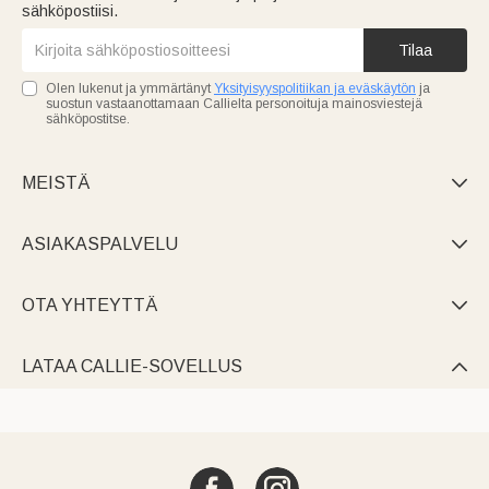
sähköpostiisi.
Tilaa
Olen lukenut ja ymmärtänyt
Yksityisyyspolitiikan ja eväskäytön
ja
suostun vastaanottamaan Callielta personoituja mainosviestejä
sähköpostitse.
MEISTÄ

ASIAKASPALVELU

OTA YHTEYTTÄ

LATAA CALLIE-SOVELLUS
