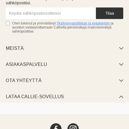
sähköpostiisi.
Tilaa
Olen lukenut ja ymmärtänyt
Yksityisyyspolitiikan ja eväskäytön
ja
suostun vastaanottamaan Callielta personoituja mainosviestejä
sähköpostitse.
MEISTÄ

ASIAKASPALVELU

OTA YHTEYTTÄ

LATAA CALLIE-SOVELLUS
