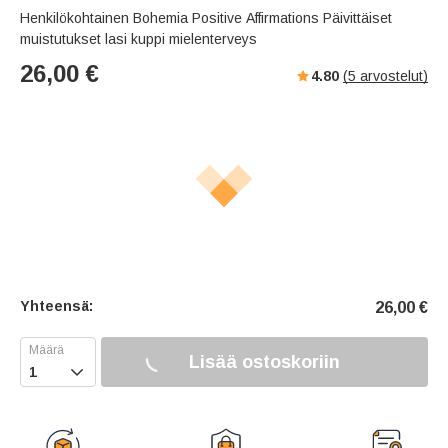
Henkilökohtainen Bohemia Positive Affirmations Päivittäiset
muistutukset lasi kuppi mielenterveys
26,00
€
4.80
(
5
arvostelut)
Yhteensä:
26,00
€
Lisää ostoskoriin
