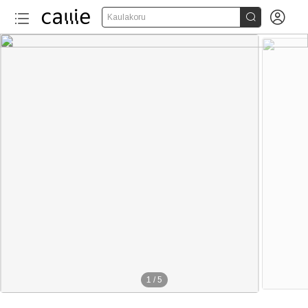


Kaulakoru
1
/
5