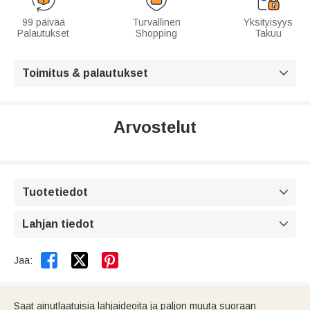
99 päivää
Turvallinen
Yksityisyys
Palautukset
Shopping
Takuu
Toimitus & palautukset

Arvostelut
Tuotetiedot

Lahjan tiedot



Jaa:
Saat ainutlaatuisia lahjaideoita ja paljon muuta suoraan