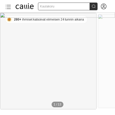


Kaulakoru
280+
ihmiset katsoivat viimeisen 24 tunnin aikana
1
/
13