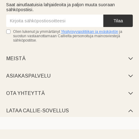
Saat ainutlaatuisia lahjaideoita ja paljon muuta suoraan
sähköpostiisi.
Tilaa
Olen lukenut ja ymmärtänyt
Yksityisyyspolitiikan ja eväskäytön
ja
suostun vastaanottamaan Callielta personoituja mainosviestejä
sähköpostitse.
MEISTÄ

ASIAKASPALVELU

OTA YHTEYTTÄ

LATAA CALLIE-SOVELLUS
