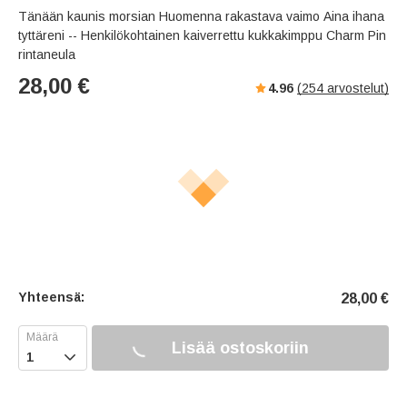
Tänään kaunis morsian Huomenna rakastava vaimo Aina ihana
tyttäreni -- Henkilökohtainen kaiverrettu kukkakimppu Charm Pin
rintaneula
28,00
€
4.96
(
254
arvostelut)
Yhteensä:
28,00
€
Lisää ostoskoriin
