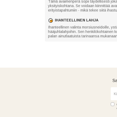
Tämä avaimenperä sopii täydellisesti joka
yksityiskohtana. Se voidaan kiinnittää avai
erityistapahtumiin - mikä tekee siitä ihas
IHANTEELLINEN LAHJA
Ihanteellinen valinta morsiusneidoille, ys
hääjuhlalahjoihin. Sen henkilökohtainen kos
palan ainutlaatuista tarinaansa mukanaa
Sa