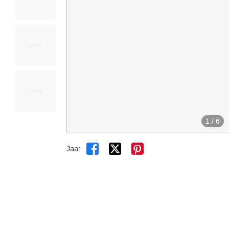
1
/
6


Jaa: