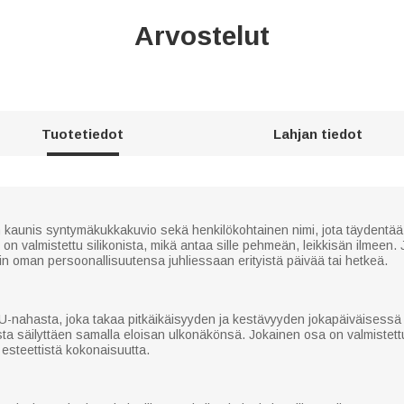
Arvostelut
Tuotetiedot
Lahjan tiedot
aunis syntymäkukkakuvio sekä henkilökohtainen nimi, jota täydentää 
on valmistettu silikonista, mikä antaa sille pehmeän, leikkisän ilmeen.
esiin oman persoonallisuutensa juhliessaan erityistä päivää tai hetkeä.
-nahasta, joka takaa pitkäikäisyyden ja kestävyyden jokapäiväisessä 
a säilyttäen samalla eloisan ulkonäkönsä. Jokainen osa on valmistettu h
esteettistä kokonaisuutta.