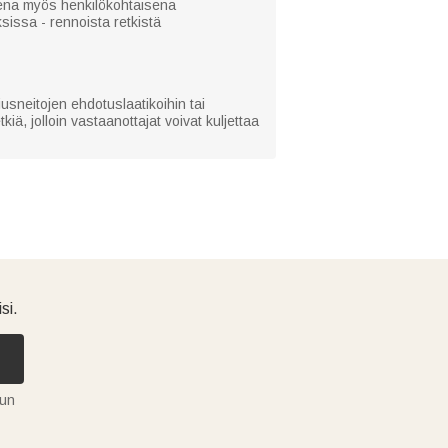
teena myös henkilökohtaisena
ksissa - rennoista retkistä
usneitojen ehdotuslaatikoihin tai
iä, jolloin vastaanottajat voivat kuljettaa
si.
tun