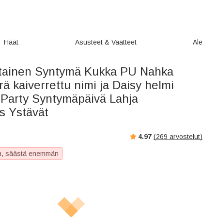
Häät
Asusteet & Vaatteet
Ale
tainen Syntymä Kukka PU Nahka
 kaiverrettu nimi ja Daisy helmi
t Party Syntymäpäivä Lahja
s Ystävät
4.97
(
269
arvostelut)
, säästä enemmän