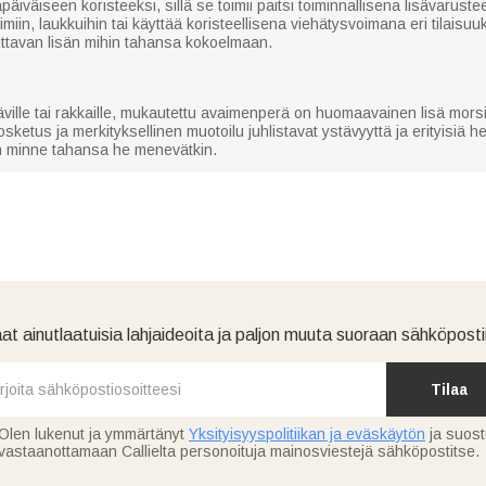
päiväiseen koristeeksi, sillä se toimii paitsi toiminnallisena lisävarus
miin, laukkuihin tai käyttää koristeellisena viehätysvoimana eri tilaisuu
tuttavan lisän mihin tahansa kokoelmaan.
täville tai rakkaille, mukautettu avaimenperä on huomaavainen lisä morsi
ketus ja merkityksellinen muotoilu juhlistavat ystävyyttä ja erityisiä hetk
n minne tahansa he menevätkin.
at ainutlaatuisia lahjaideoita ja paljon muuta suoraan sähköpostii
Tilaa
Olen lukenut ja ymmärtänyt
Yksityisyyspolitiikan ja eväskäytön
ja suos
vastaanottamaan Callielta personoituja mainosviestejä sähköpostitse.