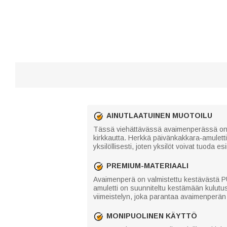
AINUTLAATUINEN MUOTOILU
Tässä viehättävässä avaimenperässä on k
kirkkautta. Herkkä päivänkakkara-amuletti 
yksilöllisesti, joten yksilöt voivat tuoda 
PREMIUM-MATERIAALI
Avaimenperä on valmistettu kestävästä PU
amuletti on suunniteltu kestämään kulutust
viimeistelyn, joka parantaa avaimenperän 
MONIPUOLINEN KÄYTTÖ