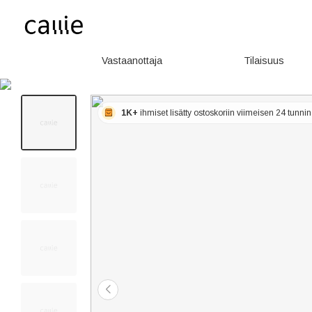
Vastaanottaja
Tilaisuus
1K+
ihmiset lisätty ostoskoriin viimeisen 24 tunni