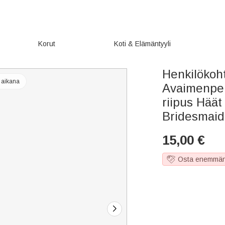
Korut
Koti & Elämäntyyli
Henkilökoh
n aikana
Avaimenperä
riipus Hää
Bridesmaid
15,00
€
Osta enemmän