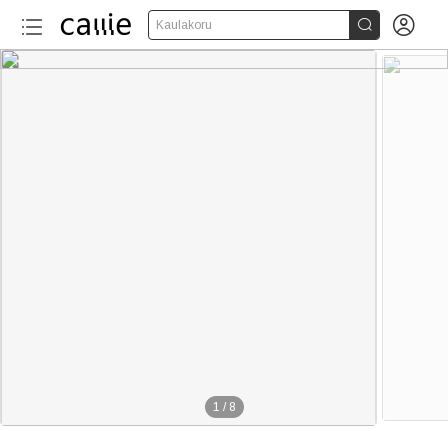


Kaulakoru
1
/
8