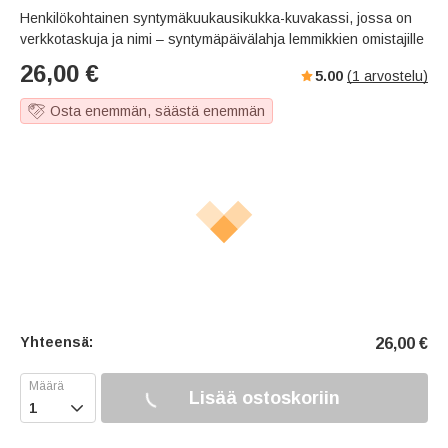
Henkilökohtainen syntymäkuukausikukka-kuvakassi, jossa on
verkkotaskuja ja nimi – syntymäpäivälahja lemmikkien omistajille
26,00
€
5.00
(
1
arvostelu)
Osta enemmän, säästä enemmän
Yhteensä:
26,00
€
Lisää ostoskoriin
