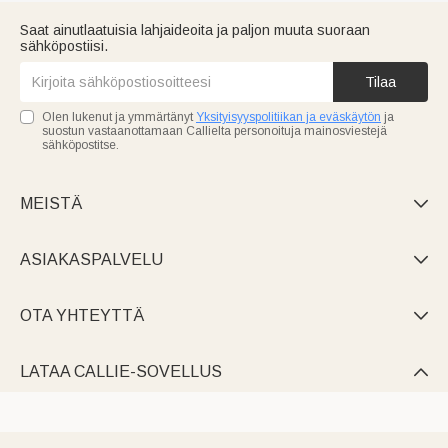
Saat ainutlaatuisia lahjaideoita ja paljon muuta suoraan
sähköpostiisi.
Tilaa
Olen lukenut ja ymmärtänyt
Yksityisyyspolitiikan ja eväskäytön
ja
suostun vastaanottamaan Callielta personoituja mainosviestejä
sähköpostitse.
MEISTÄ

ASIAKASPALVELU

OTA YHTEYTTÄ

LATAA CALLIE-SOVELLUS
