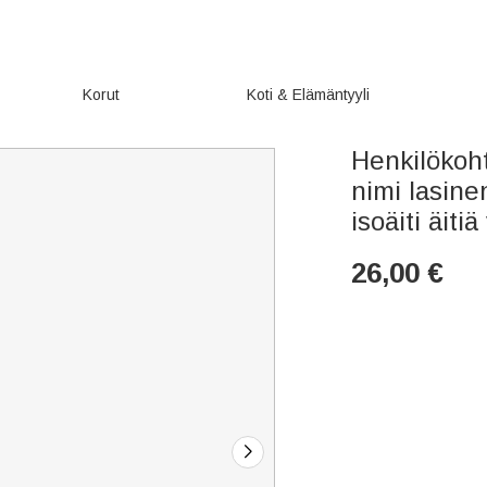
Korut
Koti & Elämäntyyli
Henkilökoh
nimi lasine
isoäiti äiti
26,00
€