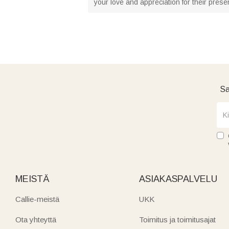
your love and appreciation for their presenc
Sa
MEISTÄ
ASIAKASPALVELU
Callie-meistä
UKK
Ota yhteyttä
Toimitus ja toimitusajat