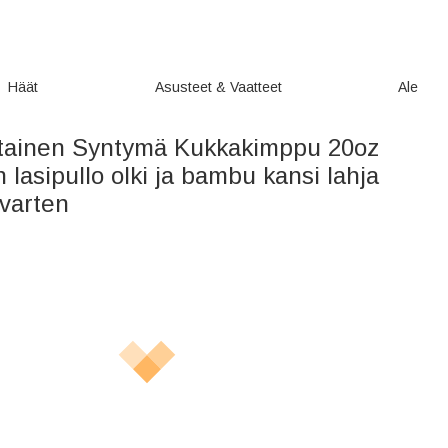
Häät
Asusteet & Vaatteet
Ale
tainen Syntymä Kukkakimppu 20oz
n lasipullo olki ja bambu kansi lahja
ä varten