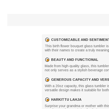
CUSTOMIZABLE AND SENTIMEN
This birth flower bouquet glass tumbler is
with their names to create a truly meani
BEAUTY AND FUNCTIONAL
Made from high-quality glass, this tumbler
not only serves as a stylish beverage con
GENEROUS CAPACITY AND VERS
With a 20oz capacity, this glass tumbler i
versatile design makes it suitable for bot
HARKITTU LAHJA
Surprise your grandma or mother with this