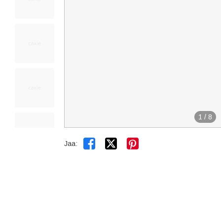
1
/
8


Jaa: