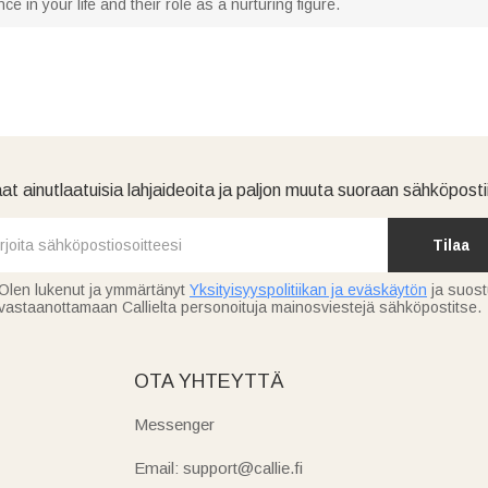
e in your life and their role as a nurturing figure.
at ainutlaatuisia lahjaideoita ja paljon muuta suoraan sähköpostii
Tilaa
Olen lukenut ja ymmärtänyt
Yksityisyyspolitiikan ja eväskäytön
ja suos
vastaanottamaan Callielta personoituja mainosviestejä sähköpostitse.
OTA YHTEYTTÄ
Messenger
Email: support@callie.fi