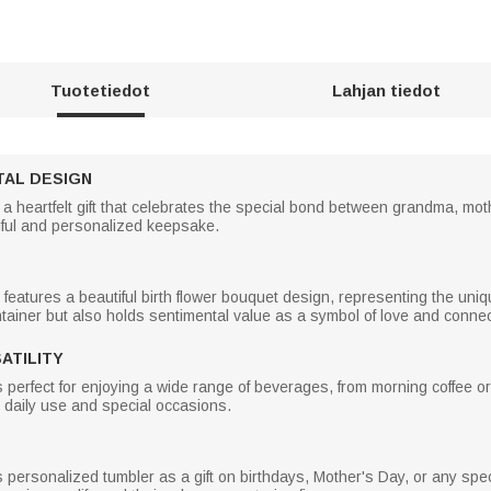
Tuotetiedot
Lahjan tiedot
TAL DESIGN
 a heartfelt gift that celebrates the special bond between grandma, mot
ngful and personalized keepsake.
 features a beautiful birth flower bouquet design, representing the uniq
tainer but also holds sentimental value as a symbol of love and connec
ATILITY
s perfect for enjoying a wide range of beverages, from morning coffee or 
h daily use and special occasions.
 personalized tumbler as a gift on birthdays, Mother's Day, or any spec