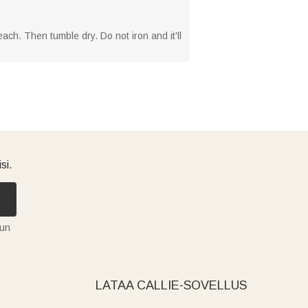
ach. Then tumble dry. Do not iron and it'll
si.
tun
LATAA CALLIE-SOVELLUS