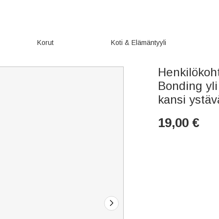
Korut
Koti & Elämäntyyli
Henkilökoh
Bonding yli
kansi ystä
19,00
€