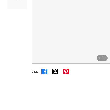
1
/
4


Jaa: