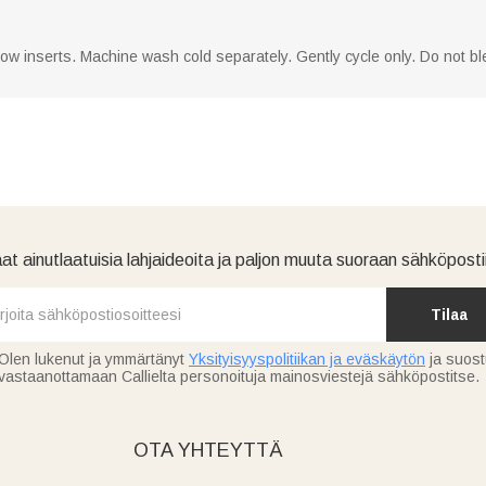
llow inserts. Machine wash cold separately. Gently cycle only. Do not ble
at ainutlaatuisia lahjaideoita ja paljon muuta suoraan sähköpostii
Tilaa
Olen lukenut ja ymmärtänyt
Yksityisyyspolitiikan ja eväskäytön
ja suos
vastaanottamaan Callielta personoituja mainosviestejä sähköpostitse.
OTA YHTEYTTÄ