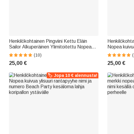
Henkilökohtainen Pingviini Kettu Eläin
Henkilökohta
Sailor Alkuperäinen Ylimitoitettu Nopea
Nopea kuivua
Kuivaus Rantapyyhe nimi Kesä Essential
ja Initial K
(10)
(
Syntymäpäivä Loma Party Lahja pojille
naiselle perh
25,00 €
25,00 €
Tytöt
🏷️ Jopa 10 € alennusta!