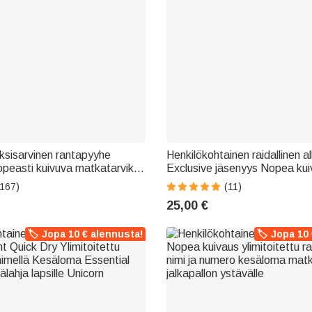
ksisarvinen rantapyyhe
Henkilökohtainen raidallinen a
nopeasti kuivuva matkatarvike
Exclusive jäsenyys Nopea kui
tymäpäivälahja
rantapyyhe nimi kesäloma pu
(167)
(11)
syntymäpäivälahja perheelle
25,00 €
🏷️ Jopa 10 € alennusta!
🏷️ Jopa 10