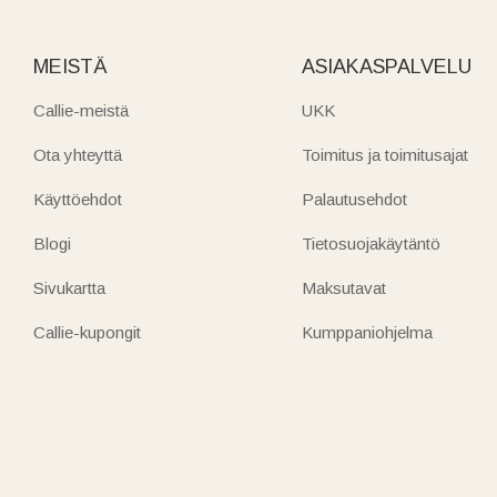
MEISTÄ
ASIAKASPALVELU
Callie-meistä
UKK
Ota yhteyttä
Toimitus ja toimitusajat
Käyttöehdot
Palautusehdot
Blogi
Tietosuojakäytäntö
Sivukartta
Maksutavat
Callie-kupongit
Kumppaniohjelma