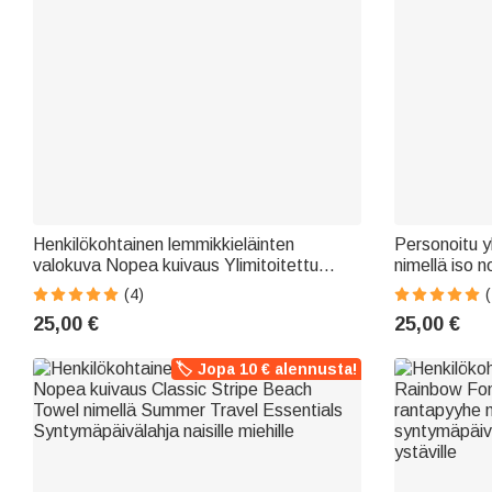
Henkilökohtainen lemmikkieläinten
Personoitu y
valokuva Nopea kuivaus Ylimitoitettu
nimellä iso 
rantapyyhe nimellä Uima-allas Loma
tyttöjen syn
(4)
Essentials Syntymäpäivälahja
25,00 €
25,00 €
lemmikkieläinten ystävälle
🏷️ Jopa 10 € alennusta!