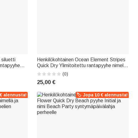
siluetti
Henkilökohtainen Ocean Element Stripes
rantapyyhe
Quick Dry Ylimitoitettu rantapyyhe nimellä
a lahja
Kesä Beach Party Syntymäpäivälahja
(0)
naisille Perhe Ystävät
25,00 €
 € alennusta!
🏷️ Jopa 10 € alennusta!