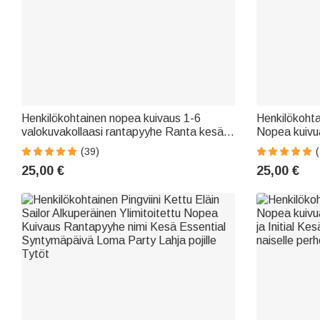
Henkilökohtainen nopea kuivaus 1-6
Henkilökohta
valokuvakollaasi rantapyyhe Ranta kesä
Nopea kuivua
matkustaa puolue Essentials
kesäloma uima
(39)
syntymäpäivälahja perheelle ystävä
uinti ystäville
25,00 €
25,00 €