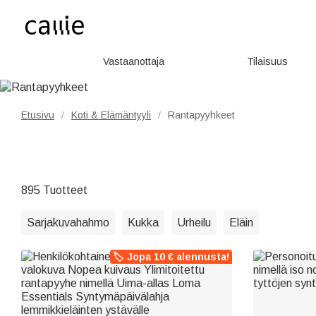
Vastaanottaja
Tilaisuus
Etusivu
Koti & Elämäntyyli
Rantapyyhkeet
/
/
895 Tuotteet
Sarjakuvahahmo
Kukka
Urheilu
Eläin
🏷️ Jopa 10 € alennusta!