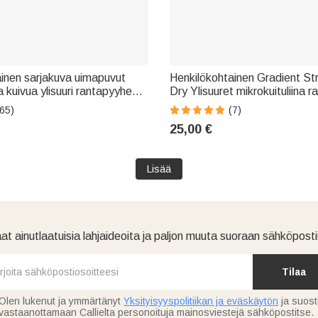
inen sarjakuva uimapuvut
Henkilökohtainen Gradient St
 kuivua ylisuuri rantapyyhe
Dry Ylisuuret mikrokuituliina 
 olennainen syntymäpäivälahja
nimi kesäloma matkailu käytt
65)
(7)
syntymäpäivälahja perheelle 
25,00 €
Lisää
at ainutlaatuisia lahjaideoita ja paljon muuta suoraan sähköpostii
Tilaa
Olen lukenut ja ymmärtänyt
Yksityisyyspolitiikan ja eväskäytön
ja suos
vastaanottamaan Callielta personoituja mainosviestejä sähköpostitse.