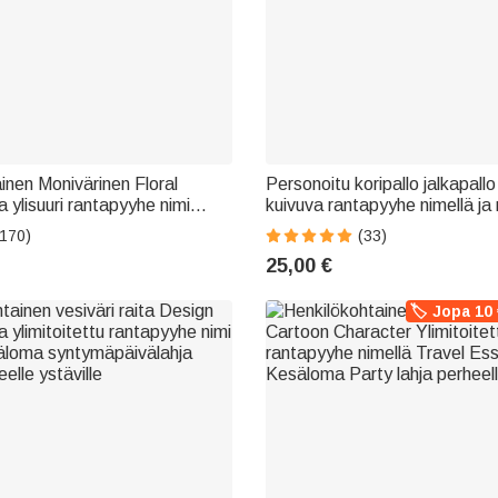
inen Monivärinen Floral
Personoitu koripallo jalkapallo
 ylisuuri rantapyyhe nimi
kuivuva rantapyyhe nimellä ja
-allas osapuoli lahja naisille
matkalle lahja pallopelien ystäv
(170)
(33)
25,00 €
🏷️ Jopa 10