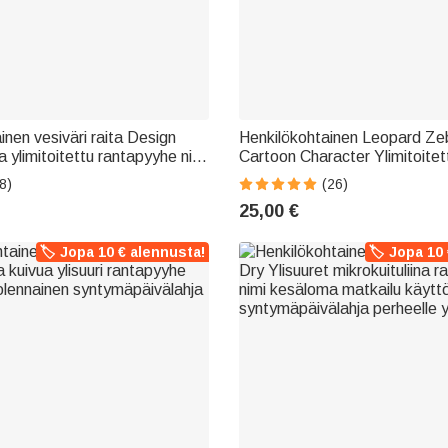
inen vesiväri raita Design
Henkilökohtainen Leopard Zeb
 ylimitoitettu rantapyyhe nimi
Cartoon Character Ylimitoitet
esäloma syntymäpäivälahja
rantapyyhe nimellä Travel Ess
8)
(26)
eelle ystäville
Kesäloma Party lahja perheel
25,00 €
🏷️ Jopa 10 € alennusta!
🏷️ Jopa 10