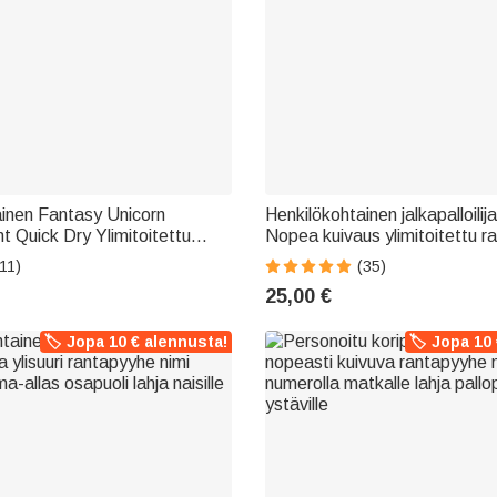
inen Fantasy Unicorn
Henkilökohtainen jalkapalloilija 
 Quick Dry Ylimitoitettu
Nopea kuivaus ylimitoitettu 
imellä Kesäloma Essential
nimi ja numero kesäloma matk
11)
(35)
lahja lapsille Unicorn
jalkapallon ystävälle
25,00 €
🏷️ Jopa 10 € alennusta!
🏷️ Jopa 10