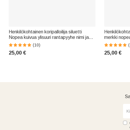
Henkilökohtainen koripalloilija siluetti
Henkilökohta
Nopea kuivua ylisuuri rantapyyhe nimi ja
merkki nopea
numero Beach Party kesäloma lahja
nimi kesällä
(10)
(
koripallon ystävälle
perheelle
25,00 €
25,00 €
Sa