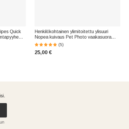
ripes Quick
Henkilökohtainen ylimitoitettu ylisuuri
rantapyyhe
Nopea kuivaus Pet Photo vaakasuora
ö
rantapyyhe nimellä Kesällä Travel Beach
(5)
ystävät
Party Lahja Cat Dog Pet Loverille
25,00 €
si.
tun