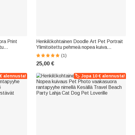
ra Print
Henkilökohtainen Doodle Art Pet Portrait
tu
Ylimitoitettu pehmeä nopea kuiva
entials
rantapyyhe nimellä Syntymäpäivä Kesä
(1)
le Ystävät
Travel lahja lemmikkieläinten omistajille
25,00 €
 € alennusta!
🏷️ Jopa 10 € alennusta!