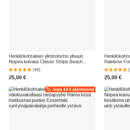
Henkilökohtainen ylimitoitettu ylisuuri
Henkilökohta
Nopea kuivaus Classic Stripe Beach
Rainbow Font
Towel nimellä Summer Travel Essentials
rantapyyhe n
(99)
(
Syntymäpäivälahja naisille miehille
syntymäpäivä
25,00 €
25,00 €
ystäville
🏷️ Jopa 10 € alennusta!