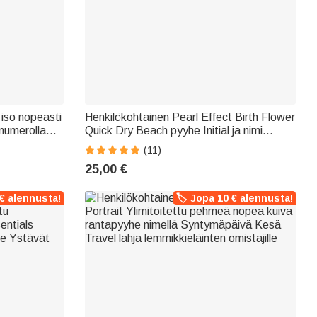
 iso nopeasti
Henkilökohtainen Pearl Effect Birth Flower
 numerolla
Quick Dry Beach pyyhe Initial ja nimi
ille
Beach Party syntymäpäivälahja perheelle
(11)
25,00 €
 € alennusta!
🏷️ Jopa 10 € alennusta!