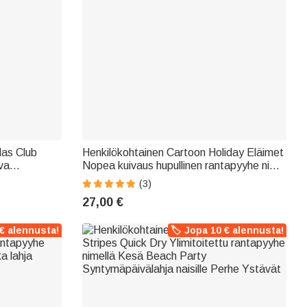
llas Club
Henkilökohtainen Cartoon Holiday Eläimet
va
Nopea kuivaus hupullinen rantapyyhe nimi
olue
Beach Essentials kesäloma
(3)
syntymäpäivälahja lapsille
27,00 €
 € alennusta!
🏷️ Jopa 10 € alennusta!