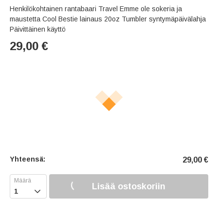
Henkilökohtainen rantabaari Travel Emme ole sokeria ja
maustetta Cool Bestie lainaus 20oz Tumbler syntymäpäivälahja
Päivittäinen käyttö
29,00
€
Yhteensä:
29,00
€
Lisää ostoskoriin
