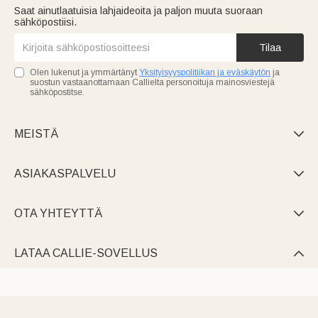
Saat ainutlaatuisia lahjaideoita ja paljon muuta suoraan
sähköpostiisi.
Tilaa
Olen lukenut ja ymmärtänyt
Yksityisyyspolitiikan ja eväskäytön
ja
suostun vastaanottamaan Callielta personoituja mainosviestejä
sähköpostitse.
MEISTÄ

ASIAKASPALVELU

OTA YHTEYTTÄ

LATAA CALLIE-SOVELLUS
