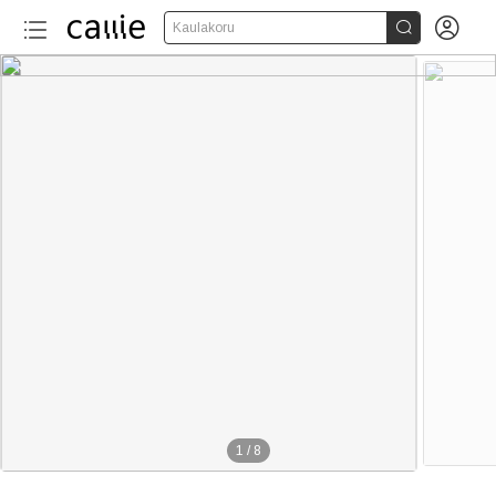


Kaulakoru
1
/
8