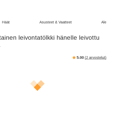
Häät
Asusteet & Vaatteet
Ale
ainen leivontatölkki hänelle leivottu
a
5.00
(
2
arvostelut)