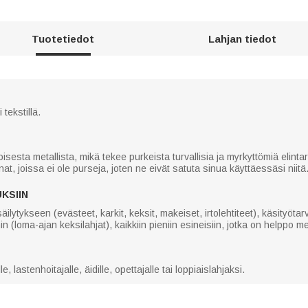
Tuotetiedot
Lahjan tiedot
tekstillä.
poisesta metallista, mikä tekee purkeista turvallisia ja myrkyttömiä elint
at, joissa ei ole purseja, joten ne eivät satuta sinua käyttäessäsi niitä
KSIIN
säilytykseen (evästeet, karkit, keksit, makeiset, irtolehtiteet), käsityöta
in (loma-ajan keksilahjat), kaikkiin pieniin esineisiin, jotka on helppo m
e, lastenhoitajalle, äidille, opettajalle tai loppiaislahjaksi.