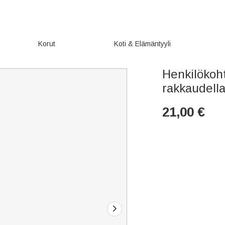
Korut
Koti & Elämäntyyli
Henkilökoht
rakkaudell
21,00
€