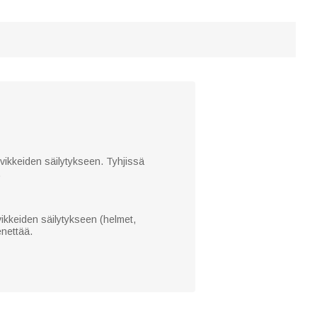
arvikkeiden säilytykseen. Tyhjissä
.
rvikkeiden säilytykseen (helmet,
enettää.