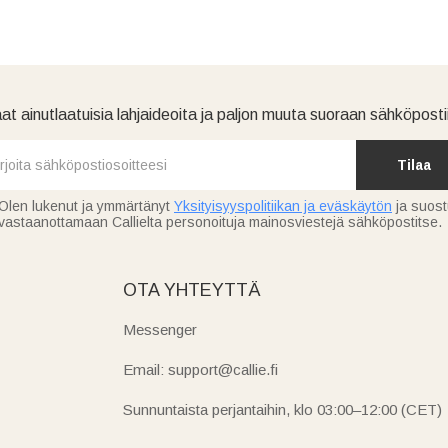
at ainutlaatuisia lahjaideoita ja paljon muuta suoraan sähköpostii
Tilaa
Olen lukenut ja ymmärtänyt
Yksityisyyspolitiikan ja eväskäytön
ja suos
vastaanottamaan Callielta personoituja mainosviestejä sähköpostitse.
OTA YHTEYTTÄ
Messenger
Email: support@callie.fi
Sunnuntaista perjantaihin, klo 03:00–12:00 (CET)