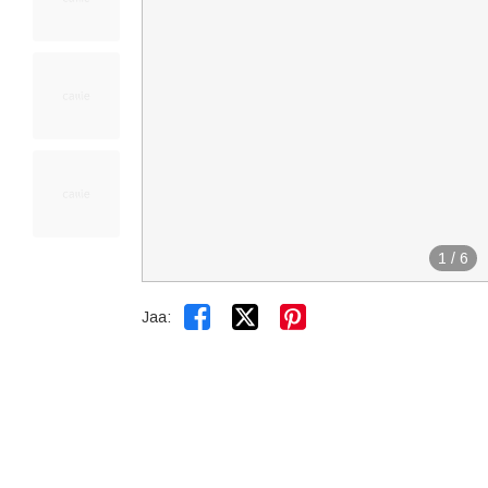
1
/
6


Jaa: