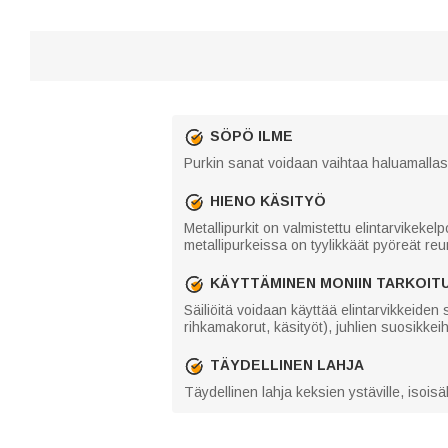
SÖPÖ ILME
Purkin sanat voidaan vaihtaa haluamallasi 
HIENO KÄSITYÖ
Metallipurkit on valmistettu elintarvikekel
metallipurkeissa on tyylikkäät pyöreät reun
KÄYTTÄMINEN MONIIN TARKOITU
Säiliöitä voidaan käyttää elintarvikkeiden 
rihkamakorut, käsityöt), juhlien suosikkeih
TÄYDELLINEN LAHJA
Täydellinen lahja keksien ystäville, isoisäll