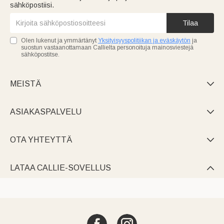
sähköpostiisi.
Tilaa
Olen lukenut ja ymmärtänyt
Yksityisyyspolitiikan ja eväskäytön
ja
suostun vastaanottamaan Callielta personoituja mainosviestejä
sähköpostitse.
MEISTÄ

ASIAKASPALVELU

OTA YHTEYTTÄ

LATAA CALLIE-SOVELLUS
