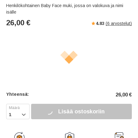
Henkilökohtainen Baby Face muki, jossa on valokuva ja nimi
isälle
26,00
€
4.83
(
6
arvostelut)
Yhteensä:
26,00
€
Lisää ostoskoriin
