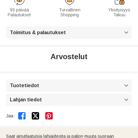
99 päivää
Turvallinen
Yksityisyys
Palautukset
Shopping
Takuu
Toimitus & palautukset

Arvostelut
Tuotetiedot

Lahjan tiedot



Jaa:
Saat ainutlaatuisia lahjaideoita ja paljon muuta suoraan