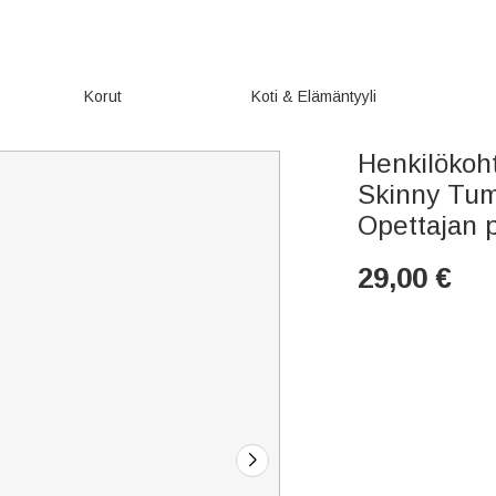
Korut
Koti & Elämäntyyli
Henkilökoh
Skinny Tumb
Opettajan p
29,00
€