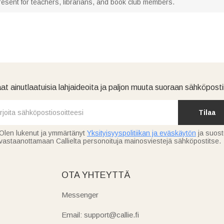
resent for teachers, librarians, and book club members.
at ainutlaatuisia lahjaideoita ja paljon muuta suoraan sähköpostii
Tilaa
Olen lukenut ja ymmärtänyt
Yksityisyyspolitiikan ja eväskäytön
ja suos
vastaanottamaan Callielta personoituja mainosviestejä sähköpostitse.
OTA YHTEYTTÄ
Messenger
Email: support@callie.fi