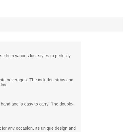
e from various font styles to perfectly
vorite beverages. The included straw and
day.
he hand and is easy to carry. The double-
ft for any occasion. Its unique design and