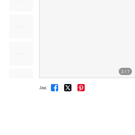
1
/
7


Jaa: