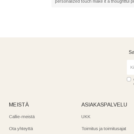
personalized touch make it a thoughtful p
Sa
MEISTÄ
ASIAKASPALVELU
Callie-meistä
UKK
Ota yhteyttä
Toimitus ja toimitusajat