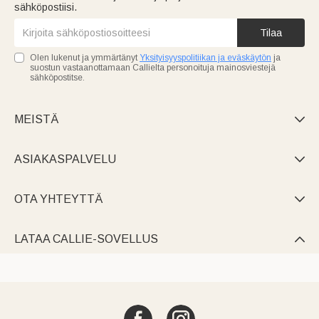
sähköpostiisi.
Tilaa
Olen lukenut ja ymmärtänyt
Yksityisyyspolitiikan ja eväskäytön
ja
suostun vastaanottamaan Callielta personoituja mainosviestejä
sähköpostitse.
MEISTÄ

ASIAKASPALVELU

OTA YHTEYTTÄ

LATAA CALLIE-SOVELLUS
