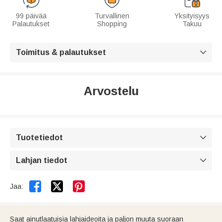
99 päivää
Turvallinen
Yksityisyys
Palautukset
Shopping
Takuu
Toimitus & palautukset

Arvostelu
Tuotetiedot

Lahjan tiedot



Jaa:
Saat ainutlaatuisia lahjaideoita ja paljon muuta suoraan