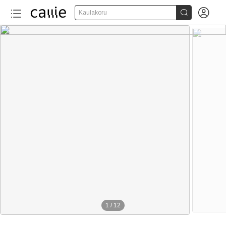


Kaulakoru
1
/
12