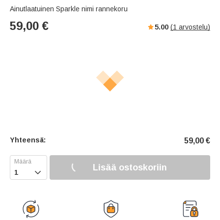
Ainutlaatuinen Sparkle nimi rannekoru
59,00
€
5.00
(
1
arvostelu)
Yhteensä:
59,00
€
Lisää ostoskoriin
