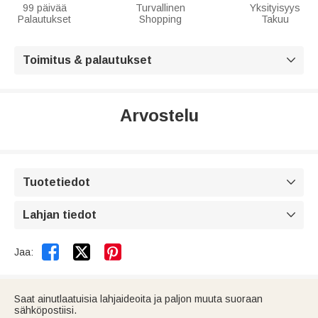
99 päivää
Turvallinen
Yksityisyys
Palautukset
Shopping
Takuu
Toimitus & palautukset

Arvostelu
Tuotetiedot

Lahjan tiedot



Jaa:
Saat ainutlaatuisia lahjaideoita ja paljon muuta suoraan
sähköpostiisi.