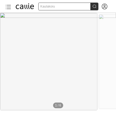


Kaulakoru
1
/
6