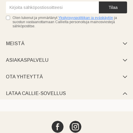
Tilaa
Olen lukenut ja ymmärtänyt
Yksityisyyspolitiikan ja eväskäytön
ja
suostun vastaanottamaan Callielta personoituja mainosviestejä
sähköpostitse.
MEISTÄ

ASIAKASPALVELU

OTA YHTEYTTÄ

LATAA CALLIE-SOVELLUS
