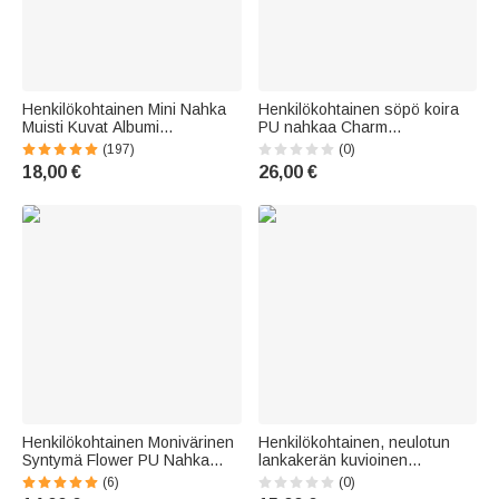
Henkilökohtainen Mini Nahka
Henkilökohtainen söpö koira
Muisti Kuvat Albumi
PU nahkaa Charm
Avaimenperä 10-14 Kuvat
avaimenperä nimellä Adoption
(197)
(0)
Syntymäpäivä Vuosipäivä
päivä syntymäpäivälahja
18,00 €
26,00 €
Joululahja Perhe Pariskunta
lemmikkieläinten rakastaja
koiran omistaja
Henkilökohtainen Monivärinen
Henkilökohtainen, neulotun
Syntymä Flower PU Nahka
lankakerän kuvioinen
Avaimenperä nimi Häät Party
akryylinen avaimenperä, jossa
(6)
(0)
Ehdotus Syntymäpäivä Lahja
on nimikoru – päivittäiseen