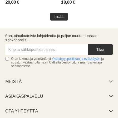
20,00 €
19,00 €
avaimenperä, jossa on
avaimenperä, jossa on teksti;
nimikirjain –
sopii koulun alkuun, opettajien
autokilpailuaiheinen
päivään tai
Lisää
syntymäpäivälahja
syntymäpäivälahjaksi
naiskilpailijoille ja kilpa-ajon
ystäville
Saat ainutlaatuisia lahjaideoita ja paljon muuta suoraan
sähköpostiisi.
Tilaa
Olen lukenut ja ymmärtänyt
Yksityisyyspolitiikan ja eväskäytön
ja
suostun vastaanottamaan Callielta personoituja mainosviestejä
sähköpostitse.
MEISTÄ

ASIAKASPALVELU

OTA YHTEYTTÄ
