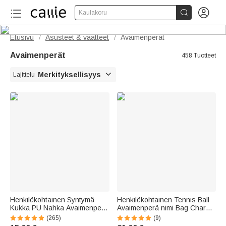


Kaulakoru
Etusivu
Asusteet & vaatteet
Avaimenperät
/
/
Avaimenperät
458 Tuotteet

Merkityksellisyys
Lajittelu
Henkilökohtainen Syntymä
Henkilökohtainen Tennis Ball
Kukka PU Nahka Avaimenperä
Avaimenperä nimi Bag Charm
kaiverrettu nimi ja Daisy helmi
joulu syntymäpäivä joukkue
(265)
(9)
riipus Häät Party
lahja valmentaja Tennis Lovers