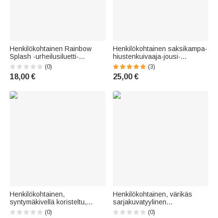
Henkilökohtainen Rainbow
Henkilökohtainen saksikampa-
Splash -urheilusiluetti-
hiustenkuivaaja-jousi-
akryylinen avaimenperä, jossa
avaimenperä, jossa on
(0)
(3)
on nimi ja tupsu – joukkueen
alkukirjain – syntymäpäivä-,
18,00 €
25,00 €
syntymäpäivälahja teini-
parturisalonkin avajais- tai
ikäisille pelaajille
lahja partureille ja kampaajille
Henkilökohtainen,
Henkilökohtainen, värikäs
syntymäkivellä koristeltu,
sarjakuvatyylinen
sydämenmuotoinen
lyijykynäteemainen silikoninen
(0)
(0)
ruudukkolippu-kilpa-
helmillä koristeltu ranneketju-