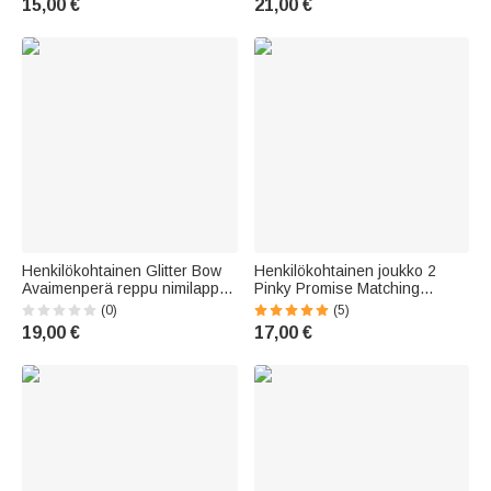
15,00 €
21,00 €
Syntymäpäivä Lahja
joukkuetoverit
Bridesmaids Ystävät
Henkilökohtainen Glitter Bow
Henkilökohtainen joukko 2
Avaimenperä reppu nimilappu
Pinky Promise Matching
Travel tarvikkeet Päivittäinen
avaimenperät kaiverrettu
(0)
(5)
käyttö syntymäpäivälahja
Initials Syntymäpäivä
19,00 €
17,00 €
Cheerleaders Teammates
Ystävänpäivä Long Distance
lahja pari ystävä