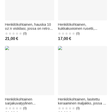
Henkilökohtainen, hauska 10
Henkilökohtainen,
oz:n viskilasi, jossa on retro-
kukkakuvioinen rusetti,
sarjakuvatyylinen valokuva
uudelleen täytettävä, kestävä
(0)
(0)
sekä nimi ja vuosiluku –
1–3 oz:n lasinen
21,00 €
17,00 €
tupaantuliaislahja,
hajuvesipullo, jossa on nimi ja
syntymäpäivälahja
titteli; morsiamen seurue,
pariskunnalle, viinin ystäville ja
hääpäivä, häät;
ystäville
morsiusneidolle, parhaalle
ystävälle
Henkilökohtainen
Henkilökohtainen, lasitettu
sarjakuvatyylinen
keraaminen maljakko, jossa on
lemmikkieläimen valokuvalla
lemmikin valokuva ja nimi –
(0)
(0)
varustettu koiran ja kissan PU-
hääpäivä- tai