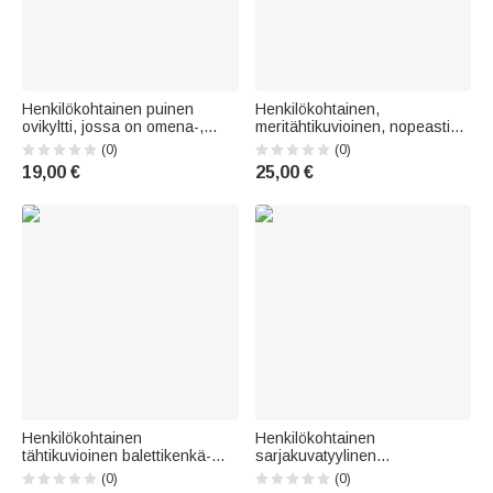
Henkilökohtainen puinen
Henkilökohtainen,
ovikyltti, jossa on omena-,
meritähtikuvioinen, nopeasti
päivänkakkara- ja pilvikuviot
kuivuva morsiamen
(0)
(0)
sekä etu- ja sukunimi –
rantapyyhe, jossa on nimi –
19,00 €
25,00 €
koulunaloitukseen tai
loma-, hää- ja häämatkalahja
syntymäpäivälahjaksi
morsiamelle
opettajalle
Henkilökohtainen
Henkilökohtainen
tähtikuvioinen balettikenkä-
sarjakuvatyylinen
muotoinen täytettävä
valokuvasanapilvi,
(0)
(0)
hajuvesipullo, jossa on nimi –
väriliukuvärinen lasten