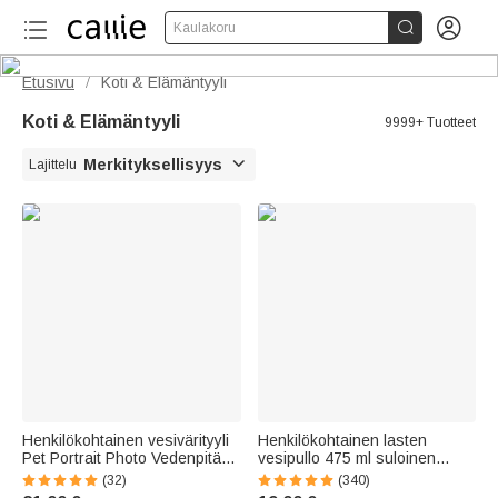


Kaulakoru
Etusivu
Koti & Elämäntyyli
/
Koti & Elämäntyyli
9999+ Tuotteet

Merkityksellisyys
Lajittelu
Henkilökohtainen vesivärityyli
Henkilökohtainen lasten
Pet Portrait Photo Vedenpitävä
vesipullo 475 ml suloinen
lemmikkieläinten
metsäeläin silikonipilli nimi
(32)
(340)
ruokintamatto, jossa on nimi ja
sopii kouluun lahjaksi pojille ja