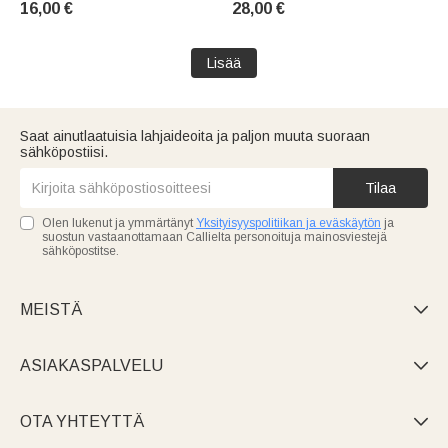
16,00 €
28,00 €
golfmaila-aiheinen
sairaanhoitajille,
syntymäpäivälahja
vuosipäivälahja
golfharrastajalle
sairaanhoitajille ja
Lisää
terveydenhuollon työntekijöille
Saat ainutlaatuisia lahjaideoita ja paljon muuta suoraan
sähköpostiisi.
Tilaa
Olen lukenut ja ymmärtänyt
Yksityisyyspolitiikan ja eväskäytön
ja
suostun vastaanottamaan Callielta personoituja mainosviestejä
sähköpostitse.
MEISTÄ

ASIAKASPALVELU

OTA YHTEYTTÄ
