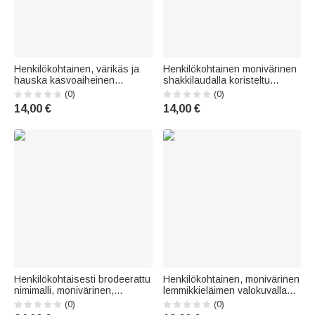
Henkilökohtainen, värikäs ja
Henkilökohtainen monivärinen
hauska kasvoaiheinen
shakkilaudalla koristeltu
uimamyssy, jossa on nimi –
kukkakuvioinen valokuvallinen
(0)
(0)
mukava uimamyssy uima-
mukava uimamyssy –
14,00 €
14,00 €
altaan juhliin, uintiin ja
uintitarvikkeet,
syntymäpäivälahjaksi miehille,
syntymäpäivälahja miehille,
naisille, ystäville ja
naisille ja lapsille
lemmikkieläinten yst
Henkilökohtaisesti brodeerattu
Henkilökohtainen, monivärinen
nimimalli, monivärinen,
lemmikkieläimen valokuvalla
säädettävä lemmikkien
varustettu kalastusaiheinen
(0)
(0)
aurinkohattu, jossa on korva-
100 % puuvillainen baseball-