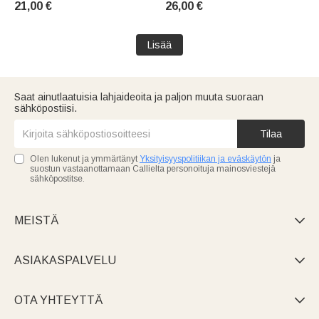
21,00 €
26,00 €
vaatteeksi tai
naisille
syntymäpäivälahjaksi ystäville
ja hevosharrastajille
Lisää
Saat ainutlaatuisia lahjaideoita ja paljon muuta suoraan
sähköpostiisi.
Tilaa
Olen lukenut ja ymmärtänyt
Yksityisyyspolitiikan ja eväskäytön
ja
suostun vastaanottamaan Callielta personoituja mainosviestejä
sähköpostitse.
MEISTÄ

ASIAKASPALVELU

OTA YHTEYTTÄ
