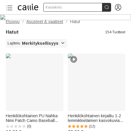


Kaulakoru
Etusivu
Asusteet & vaatteet
Hatut
/
/
Hatut
154 Tuotteet

Merkityksellisyys
Lajittelu
Henkilökohtainen PU Nahka
Henkilökohtainen kirjailtu 1-2
Nimi Patch Camo Baseball
lemmikkieläimen kasvokuvia
Cap Päivittäinen käyttö
100% puuvillaa Baseball Cap
(0)
(12)
Syntymäpäivä Isänpäivä lahja
nimi päivittäinen käyttö