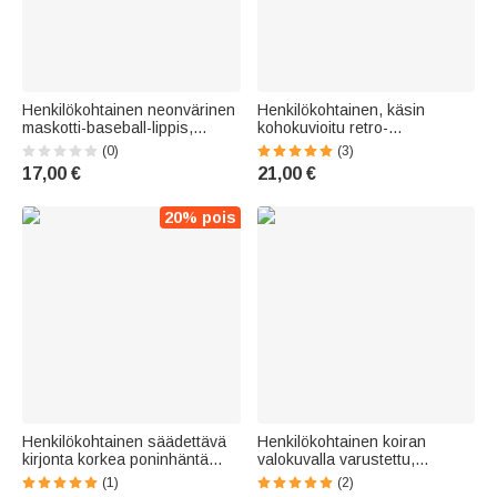
Henkilökohtainen neonvärinen
Henkilökohtainen, käsin
maskotti-baseball-lippis,
kohokuvioitu retro-
hengittävää verkkokangasta,
kukkakuvioinen PU-nahkainen
(0)
(3)
nimellä varustettu –
magneettinen hattuteline
17,00 €
21,00 €
syntymäpäivä- tai joukkue-
karabiinilla – päivittäiseen
lahja opiskelijoille ja urheilijoille
käyttöön, matkalle tai
syntymäpäivälahjaksi ulkoilun
20% pois
ystäville
Henkilökohtainen säädettävä
Henkilökohtainen koiran
kirjonta korkea poninhäntä
valokuvalla varustettu,
Cap lahja hänelle
säädettävä, 100 %
(1)
(2)
puuvillainen koiran