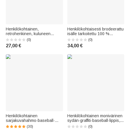
Henkilökohtainen,
Henkilökohtaisesti brodeerattu
retrohenkinen, kuluneen
isälle tarkoitettu 100 %
näköinen numero-jalkapallo-
puuvillainen retro-baseball-
(0)
(0)
applikaatio, hengittävä
lippis, johon voi brodeerata 1–
27,00 €
34,00 €
baseball-lippis –
6 nimeä – isänpäivä- ja
joukkuehenkeä herättävä
syntymäpäivälahja miehelle
ottelupäivän lahja
jalkapalloäidille, jalkapallon
ystävälle tai p
Henkilökohtainen
Henkilökohtainen monivärinen
sarjakuvahahmo-baseball-
sydän-graffiti-baseball-lippis,
lippis, jossa hevosen
jossa on nimi –
(30)
(0)
takanäkymä ja nimi – arjen
syntymäpäivälahja miehille ja