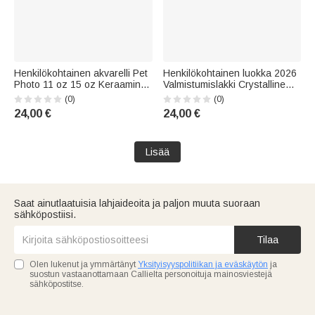
Henkilökohtainen akvarelli Pet
Henkilökohtainen luokka 2026
Photo 11 oz 15 oz Keraaminen
Valmistumislakki Crystalline
muki nimellä Päivittäinen käyttö
Shimmering Effect 11 oz 15 oz
(0)
(0)
Syntymäpäivä
Keraaminen muki nimellä
24,00 €
24,00 €
Lemmikkieläinjuhlat Lahja
Päivittäinen käyttö
lemmikkieläinten ystäville
Valmistumislahja valmistuneille
Ystävät
Lisää
Saat ainutlaatuisia lahjaideoita ja paljon muuta suoraan
sähköpostiisi.
Tilaa
Olen lukenut ja ymmärtänyt
Yksityisyyspolitiikan ja eväskäytön
ja
suostun vastaanottamaan Callielta personoituja mainosviestejä
sähköpostitse.