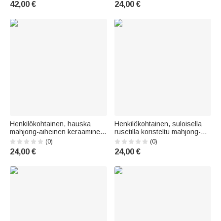
42,00 €
24,00 €
häälahjaksi tai
varustettu syntymäpäivälahja
tupaantuliaislahjaksi perheelle
golfharrastajalle
ja ystäville
Henkilökohtainen, hauska
Henkilökohtainen, suloisella
mahjong-aiheinen keraaminen
rusetilla koristeltu mahjong-
muki, jossa on nimi – tee- ja
aiheinen 11 oz ja 15 oz
(0)
(0)
kahvikuppi, peli-illan lahja tai
keraaminen muki, jossa on
24,00 €
24,00 €
syntymäpäivälahja mahjong-
nimi – syntymäpäivälahja
harrastajalle
mahjong-kerholle mahjong-
harrastajalle