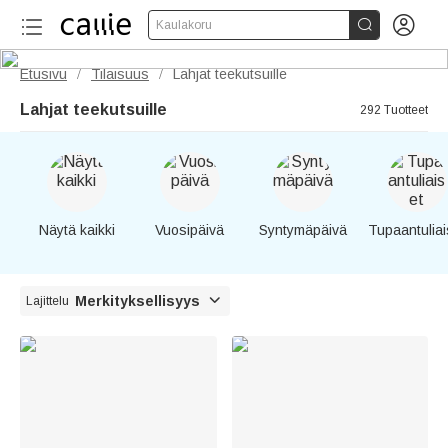


Kaulakoru
Etusivu
Tilaisuus
Lahjat teekutsuille
/
/
Lahjat teekutsuille
292 Tuotteet
Näytä kaikki
Vuosipäivä
Syntymäpäivä
Tupaantuliai

Merkityksellisyys
Lajittelu