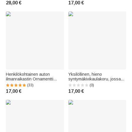
kuvio sekä teksti; sopii
syntymäpäivälahja
28,00 €
17,00 €
toimistoon ja kotiin;
pariskunnalle
opettajienpäivän ja
syntymäpäivän lahja opettajille
ja kirjallisuuden ys
Henkilökohtainen auton
Yksilöllinen, hieno
ilmanraikastin Ornamentti
syntymäkivikaulakoru, jossa
valokuva tuoksu auton
on perhosaiheinen alkukirjain
(33)
(0)
sisustus sisustus
– siro koru jokapäiväiseen
17,00 €
17,00 €
Ystävänpäivä Memorial lahja
käyttöön, syntymäpäivälahja
pariskunnalle ystävä
naisille ja perhosista pitäville