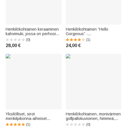
Henkilökohtainen keraaminen
Henkilökohtainen ”Hello
kahvimuki, jossa on perhosia
Gorgeous” -
ja kukkia sekä nimi ja vuosi –
silmäripsikuvioinen
(0)
(1)
päivittäiseen käyttöön sopiva
keraaminen muki, jossa on
28,00 €
24,00 €
eläkkeelle jäämisen tai
nimi ja lasinalusta –
syntymäpäivän lahja eläkkeelle
syntymäpäivälahja parhaalle
jääneille työtovereille
ystävälle
Yksilölliset, sirot
Henkilökohtainen, monivärinen
merikilpikonna-aiheiset
golfpallokuvioinen, himmeä,
syntymäkivikorvakorut –
elintarvikekäyttöön sopiva
(1)
(0)