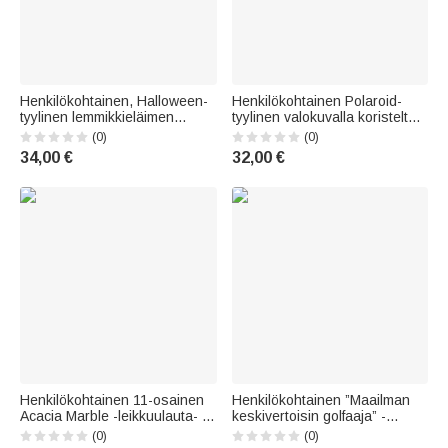
Henkilökohtainen, Halloween-
Henkilökohtainen Polaroid-
tyylinen lemmikkieläimen
tyylinen valokuvalla koristeltu
valokuvalla koristeltu
keraaminen kahvimuki, jossa
(0)
(0)
kurpitsapata-aiheinen
on teksti; sopii toimistoon ja
34,00 €
32,00 €
keraaminen kahvimuki, jossa
kotiin; ystävyyden ja
on nimi ja kahva – Halloween-
syntymäpäivän lahja perheelle
juhla- ja syntymäpäivälahja
ja ystäville
lemmikkieläinten
Henkilökohtainen 11-osainen
Henkilökohtainen ”Maailman
Acacia Marble -leikkuulauta- ja
keskivertoisin golfaaja” -
lasinaluset-setti, jossa on nimi
keraaminen muki, 11 oz tai 15
(0)
(0)
ja alkukirjain; kotikäyttöön,
oz, nimellä ja valokuvalla