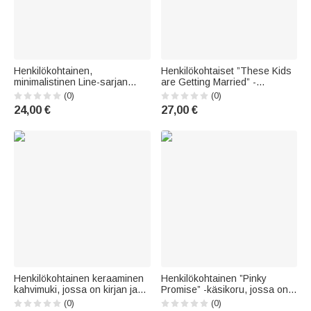
Henkilökohtainen,
Henkilökohtaiset ”These Kids
minimalistinen Line-sarjan
are Getting Married” -
lemmikkieläinmuotokuva
muovimukit, joissa on
(0)
(0)
sydämenmuotoisessa
valokuva, nimi ja teksti – 10
24,00 €
27,00 €
keraamisessa mukissa, jossa
kappaleen sarja häälahjoja
on nimi – päivittäiseen
morsiamelle, hääparille ja
käyttöön, toimistoon,
vieraille
syntymäpäivälahjaksi
lemmikkieläimen om
Henkilökohtainen keraaminen
Henkilökohtainen ”Pinky
kahvimuki, jossa on kirjan ja
Promise” -käsikoru, jossa on
syntymäkuukauden kukan
nimi – hieno koru arkeen,
(0)
(0)