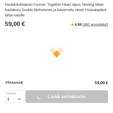
s
u
e
Henkilökohtainen Forever Together Heart riipus Sterling Silver
e
t
r
kaulakoru Double Birthstones ja kaiverrettu nimet Ystävänpäivä
e
f
lahja naisille
u
59,00
€
4.88
(
492
arvostelut)
l
l
s
c
r
e
e
n
Yhteensä:
59,00
€
Lisää ostoskoriin
