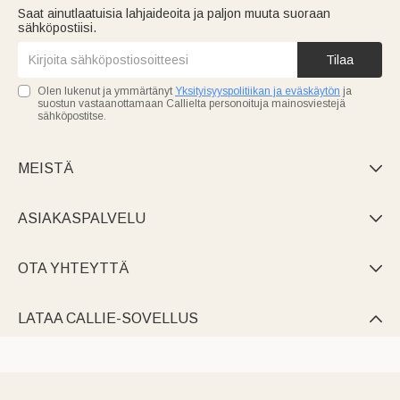
Saat ainutlaatuisia lahjaideoita ja paljon muuta suoraan
sähköpostiisi.
Tilaa
Olen lukenut ja ymmärtänyt
Yksityisyyspolitiikan ja eväskäytön
ja
suostun vastaanottamaan Callielta personoituja mainosviestejä
sähköpostitse.
MEISTÄ

ASIAKASPALVELU

OTA YHTEYTTÄ

LATAA CALLIE-SOVELLUS
