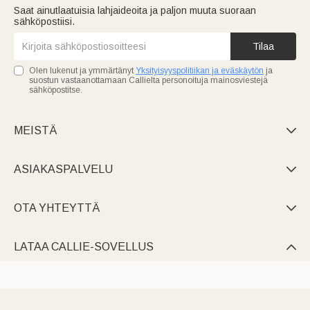
Saat ainutlaatuisia lahjaideoita ja paljon muuta suoraan
sähköpostiisi.
Tilaa
Olen lukenut ja ymmärtänyt
Yksityisyyspolitiikan ja eväskäytön
ja
suostun vastaanottamaan Callielta personoituja mainosviestejä
sähköpostitse.
MEISTÄ

ASIAKASPALVELU

OTA YHTEYTTÄ

LATAA CALLIE-SOVELLUS
