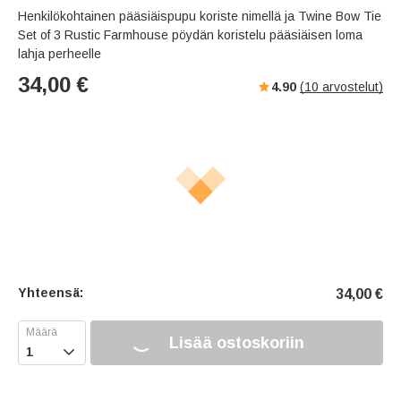
Henkilökohtainen pääsiäispupu koriste nimellä ja Twine Bow Tie
Set of 3 Rustic Farmhouse pöydän koristelu pääsiäisen loma
lahja perheelle
34,00
€
4.90
(
10
arvostelut)
Yhteensä:
34,00
€
Lisää ostoskoriin
