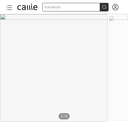


Kaulakoru
1
/
5