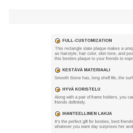
FULL-CUSTOMIZATION
This rectangle slate plaque makes a unique
as hairstyle, hair color, skin tone, and 
this besties plaque to your friends to expr
KESTÄVÄ MATERIAALI
Smooth Stone has, long shelf life, the sur
HYVÄ KORISTELU
Along with a pair of frame holders, you ca
friends definitely.
IHANTEELLINEN LAHJA
It's the perfect gift for besties, best frie
whatever you want day surprises her and 