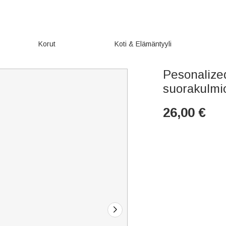
Korut
Koti & Elämäntyyli
Pesonalize
suorakulmio
26,00
€