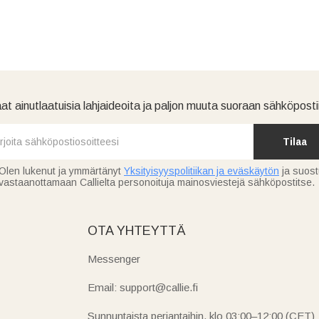
at ainutlaatuisia lahjaideoita ja paljon muuta suoraan sähköpostii
Tilaa
Olen lukenut ja ymmärtänyt
Yksityisyyspolitiikan ja eväskäytön
ja suos
vastaanottamaan Callielta personoituja mainosviestejä sähköpostitse.
OTA YHTEYTTÄ
Messenger
Email: support@callie.fi
Sunnuntaista perjantaihin, klo 03:00–12:00 (CET)