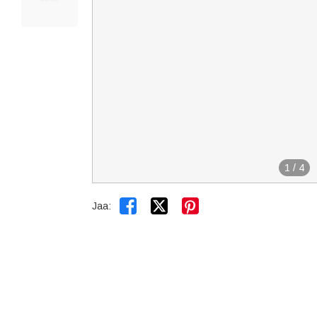
1
/
4


Jaa: