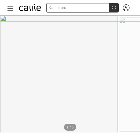


Kaulakoru
1
/
5