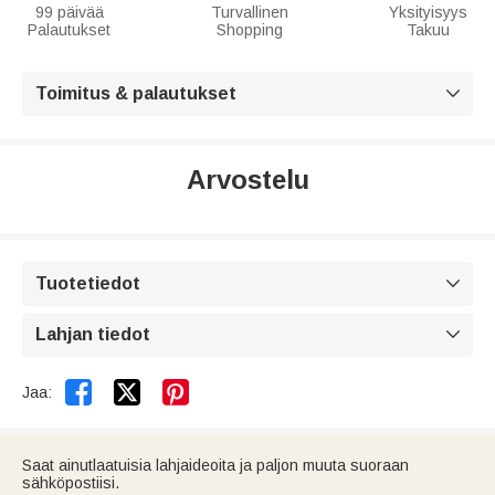
99 päivää
Turvallinen
Yksityisyys
Palautukset
Shopping
Takuu
Toimitus & palautukset

Arvostelu
Tuotetiedot

Lahjan tiedot



Jaa:
Saat ainutlaatuisia lahjaideoita ja paljon muuta suoraan
sähköpostiisi.