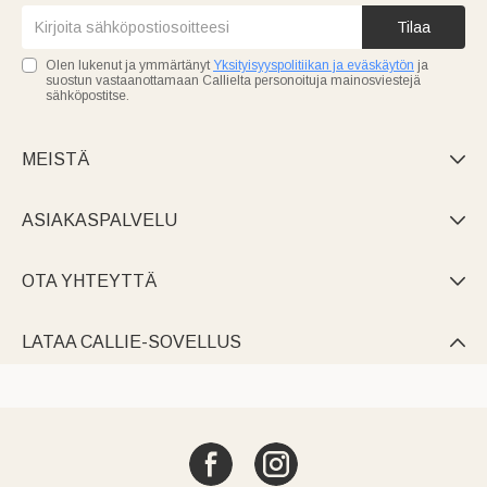
Tilaa
Olen lukenut ja ymmärtänyt
Yksityisyyspolitiikan ja eväskäytön
ja
suostun vastaanottamaan Callielta personoituja mainosviestejä
sähköpostitse.
MEISTÄ

ASIAKASPALVELU

OTA YHTEYTTÄ

LATAA CALLIE-SOVELLUS
