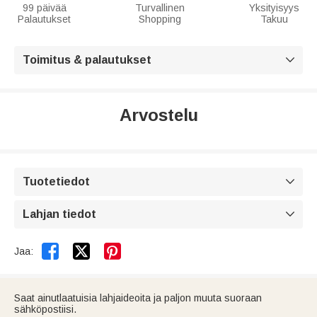
99 päivää
Turvallinen
Yksityisyys
Palautukset
Shopping
Takuu
Toimitus & palautukset

Arvostelu
Tuotetiedot

Lahjan tiedot



Jaa:
Saat ainutlaatuisia lahjaideoita ja paljon muuta suoraan
sähköpostiisi.