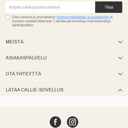
Tilaa
Olen lukenut ja ymmärtänyt
Yksityisyyspolitiikan ja eväskäytön
ja
suostun vastaanottamaan Callielta personoituja mainosviestejä
sähköpostitse.
MEISTÄ

ASIAKASPALVELU

OTA YHTEYTTÄ

LATAA CALLIE-SOVELLUS
