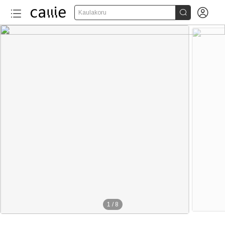


Kaulakoru
1
/
8