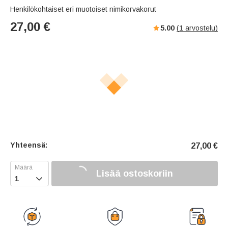
Henkilökohtaiset eri muotoiset nimikorvakorut
27,00
€
5.00
(
1
arvostelu)
Yhteensä:
27,00
€
Lisää ostoskoriin
