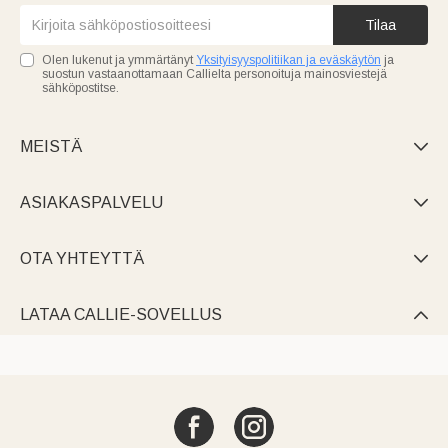
Tilaa
Olen lukenut ja ymmärtänyt
Yksityisyyspolitiikan ja eväskäytön
ja
suostun vastaanottamaan Callielta personoituja mainosviestejä
sähköpostitse.
MEISTÄ

ASIAKASPALVELU

OTA YHTEYTTÄ

LATAA CALLIE-SOVELLUS
