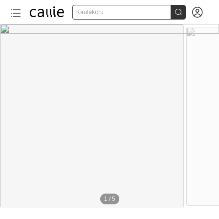


Kaulakoru
1
/
5