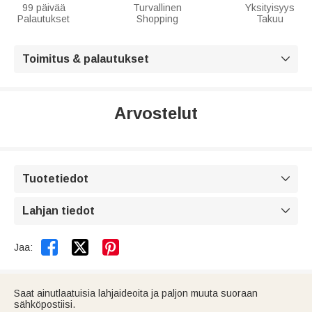
99 päivää
Turvallinen
Yksityisyys
Palautukset
Shopping
Takuu
Toimitus & palautukset

Arvostelut
Tuotetiedot

Lahjan tiedot



Jaa:
Saat ainutlaatuisia lahjaideoita ja paljon muuta suoraan
sähköpostiisi.