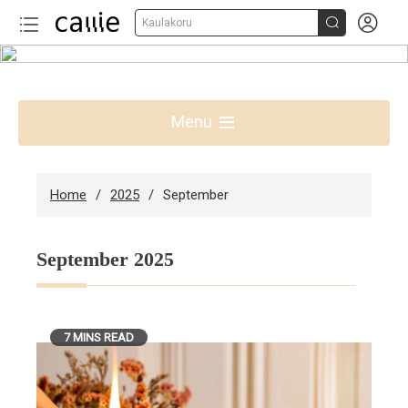


Kaulakoru
Skip
to
Parhaat lahjaideat Suomessa
content
Menu
Home
2025
September
September 2025
7 MINS READ