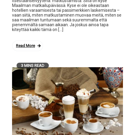
itsestäänselvyytenä: matkustamista. Siitä on kyse
Maailman matkailupäivässä. Kyse ei ole oikeastaan
hotellien varaamisesta tai passimerkkien laskemisesta –
vaan siitä, miten matkustaminen muovaa meitä, miten se
saa maailman tuntumaan sekä suuremmalta että
pienemmältä samaan aikaan. Ja joskus ainoa tapa
kiteyttää kaikki tämä on […]
Read More
3 MINS READ