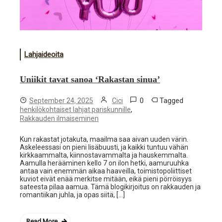
Lahjaideoita
Uniikit tavat sanoa ‘Rakastan sinua’
0
Tagged
September 24, 2025
Cici
,
henkilökohtaiset lahjat pariskunnille
Rakkauden ilmaiseminen
Kun rakastat jotakuta, maailma saa aivan uuden värin.
Askeleessasi on pieni lisäbuusti, ja kaikki tuntuu vähän
kirkkaammalta, kiinnostavammalta ja hauskemmalta.
Aamulla herääminen kello 7 on ilon hetki, aamuruuhka
antaa vain enemmän aikaa haaveilla, toimistopoliittiset
kuviot eivät enää merkitse mitään, eikä pieni pörröisyys
sateesta pilaa aamua. Tämä blogikirjoitus on rakkauden ja
romantiikan juhla, ja opas siitä, […]
Read More