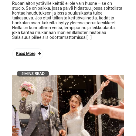
Ruoanlaiton ystäville keittiö ei ole vain huone – se on
studio. Se on paikka, jossa päivä hidastuu, jossa soittolista
kohtaa haudutuksen ja jossa puulusikasta tulee
taikasauva. Jos etsit tällaista keittiövälinettä, tiedät jo
hankalan osan: kokeilta löytyy yleensä perustarvikkeet.
Heillä on kunnollinen veitsi, lempipannu ja leikkuulauta,
joka kantaa mukanaan monien illallisten historiaa.
Salaisuus piilee siis odottamattomissa […]
Read More
5 MINS READ