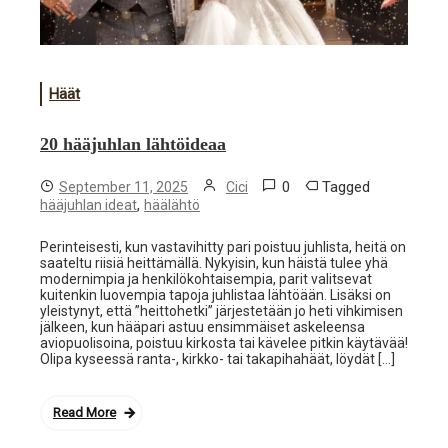
Häät
20 hääjuhlan lähtöideaa
0
Tagged
September 11, 2025
Cici
,
hääjuhlan ideat
häälähtö
Perinteisesti, kun vastavihitty pari poistuu juhlista, heitä on
saateltu riisiä heittämällä. Nykyisin, kun häistä tulee yhä
modernimpia ja henkilökohtaisempia, parit valitsevat
kuitenkin luovempia tapoja juhlistaa lähtöään. Lisäksi on
yleistynyt, että ”heittohetki” järjestetään jo heti vihkimisen
jälkeen, kun hääpari astuu ensimmäiset askeleensa
aviopuolisoina, poistuu kirkosta tai kävelee pitkin käytävää!
Olipa kyseessä ranta-, kirkko- tai takapihahäät, löydät […]
Read More