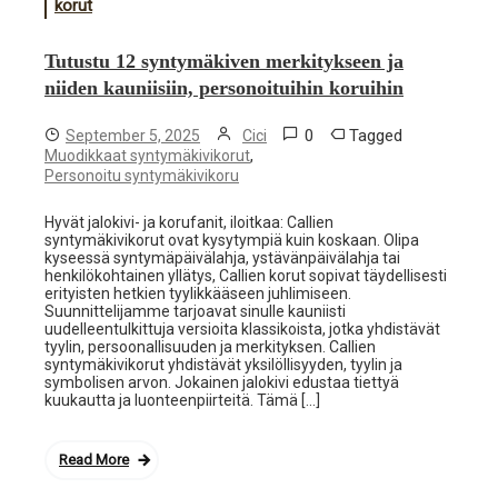
korut
Tutustu 12 syntymäkiven merkitykseen ja
niiden kauniisiin, personoituihin koruihin
0
Tagged
September 5, 2025
Cici
,
Muodikkaat syntymäkivikorut
Personoitu syntymäkivikoru
Hyvät jalokivi- ja korufanit, iloitkaa: Callien
syntymäkivikorut ovat kysytympiä kuin koskaan. Olipa
kyseessä syntymäpäivälahja, ystävänpäivälahja tai
henkilökohtainen yllätys, Callien korut sopivat täydellisesti
erityisten hetkien tyylikkääseen juhlimiseen.
Suunnittelijamme tarjoavat sinulle kauniisti
uudelleentulkittuja versioita klassikoista, jotka yhdistävät
tyylin, persoonallisuuden ja merkityksen. Callien
syntymäkivikorut yhdistävät yksilöllisyyden, tyylin ja
symbolisen arvon. Jokainen jalokivi edustaa tiettyä
kuukautta ja luonteenpiirteitä. Tämä […]
Read More