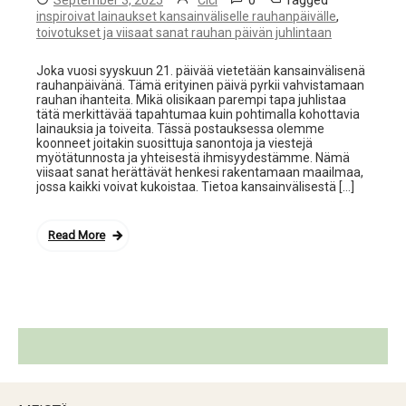
0
Tagged
September 3, 2025
Cici
,
inspiroivat lainaukset kansainväliselle rauhanpäivälle
toivotukset ja viisaat sanat rauhan päivän juhlintaan
Joka vuosi syyskuun 21. päivää vietetään kansainvälisenä
rauhanpäivänä. Tämä erityinen päivä pyrkii vahvistamaan
rauhan ihanteita. Mikä olisikaan parempi tapa juhlistaa
tätä merkittävää tapahtumaa kuin pohtimalla kohottavia
lainauksia ja toiveita. Tässä postauksessa olemme
koonneet joitakin suosittuja sanontoja ja viestejä
myötätunnosta ja yhteisestä ihmisyydestämme. Nämä
viisaat sanat herättävät henkesi rakentamaan maailmaa,
jossa kaikki voivat kukoistaa. Tietoa kansainvälisestä […]
Read More