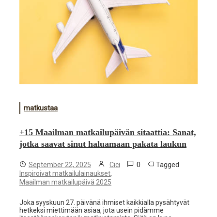
matkustaa
+15 Maailman matkailupäivän sitaattia: Sanat,
jotka saavat sinut haluamaan pakata laukun
0
Tagged
September 22, 2025
Cici
,
Inspiroivat matkailulainaukset
Maailman matkailupäivä 2025
Joka syyskuun 27. päivänä ihmiset kaikkialla pysähtyvät
hetkeksi miettimään asiaa, jota usein pidämme