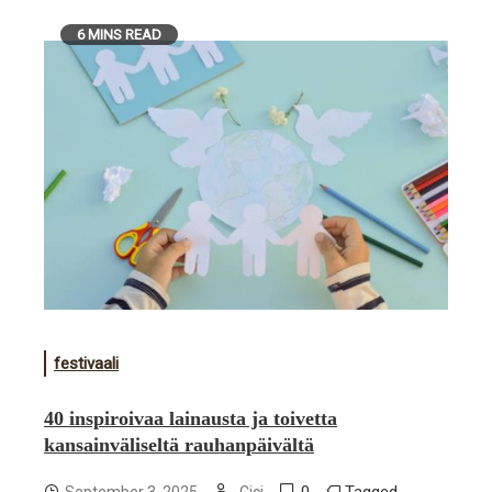
6 MINS READ
festivaali
40 inspiroivaa lainausta ja toivetta
kansainväliseltä rauhanpäivältä