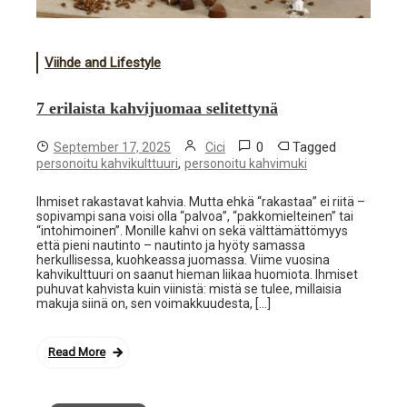
Viihde and Lifestyle
7 erilaista kahvijuomaa selitettynä
0
Tagged
September 17, 2025
Cici
,
personoitu kahvikulttuuri
personoitu kahvimuki
Ihmiset rakastavat kahvia. Mutta ehkä “rakastaa” ei riitä –
sopivampi sana voisi olla “palvoa”, “pakkomielteinen” tai
“intohimoinen”. Monille kahvi on sekä välttämättömyys
että pieni nautinto – nautinto ja hyöty samassa
herkullisessa, kuohkeassa juomassa. Viime vuosina
kahvikulttuuri on saanut hieman liikaa huomiota. Ihmiset
puhuvat kahvista kuin viinistä: mistä se tulee, millaisia
makuja siinä on, sen voimakkuudesta, […]
Read More