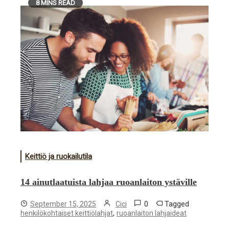
8 MINS READ
Keittiö ja ruokailutila
14 ainutlaatuista lahjaa ruoanlaiton ystäville
0
Tagged
September 15, 2025
Cici
,
henkilökohtaiset keittiölahjat
ruoanlaiton lahjaideat