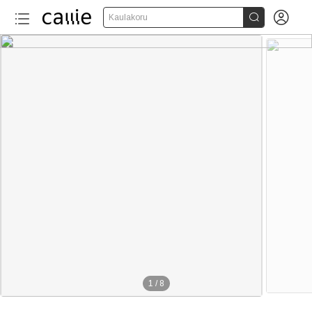


Kaulakoru
1
/
8