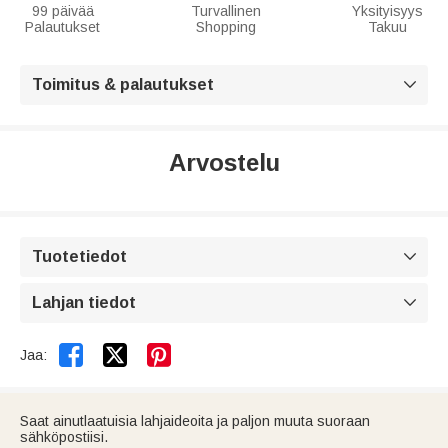
99 päivää
Turvallinen
Yksityisyys
Palautukset
Shopping
Takuu
Toimitus & palautukset

Arvostelu
Tuotetiedot

Lahjan tiedot



Jaa:
Saat ainutlaatuisia lahjaideoita ja paljon muuta suoraan
sähköpostiisi.