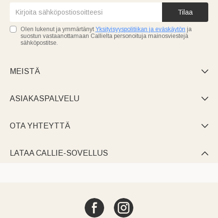
Tilaa
Olen lukenut ja ymmärtänyt
Yksityisyyspolitiikan ja eväskäytön
ja
suostun vastaanottamaan Callielta personoituja mainosviestejä
sähköpostitse.
MEISTÄ

ASIAKASPALVELU

OTA YHTEYTTÄ

LATAA CALLIE-SOVELLUS
