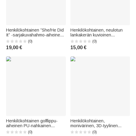
Henkilökohtainen ”She/He Did
Henkilökohtainen, neulotun
It” -sarjakuvahahmo-aiheinen
lankakerän kuvioinen
A5-kokoinen spiraalivihko,
akryylinen avaimenperä, jossa
(0)
(0)
jossa on 120 viivoitettua sivua
on nimikoru – päivittäiseen
19,00 €
15,00 €
– valmistujaislahja opiskelijalle
käyttöön sopiva
syntymäpäivälahja neulomista
rakastavalle äidille tai isoäidille
Henkilökohtainen golflippu-
Henkilökohtainen,
aiheinen PU-nahkainen
monivärinen, 3D-tyylinen
matkatavaratunniste nimellä –
sarjakuvahahmo-
(0)
(0)
matkatarvikkeet,
valokuvakortin pidike, jossa on