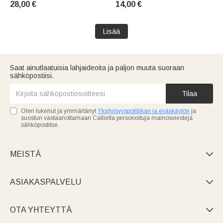
28,00 €
14,00 €
käyttöön sopiva
pöytäkoriste ja
syntymäpäivälahja
syntymäpäivälahja neulomisen
virkkauksesta kiinnostuneelle
ystäville
Lisää
naiselle
Saat ainutlaatuisia lahjaideoita ja paljon muuta suoraan
sähköpostiisi.
Tilaa
Olen lukenut ja ymmärtänyt
Yksityisyyspolitiikan ja eväskäytön
ja
suostun vastaanottamaan Callielta personoituja mainosviestejä
sähköpostitse.
MEISTÄ

ASIAKASPALVELU

OTA YHTEYTTÄ
