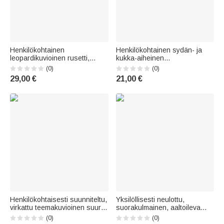
Henkilökohtainen
Henkilökohtainen sydän- ja
leopardikuvioinen rusetti,
kukka-aiheinen
vintage-tyylinen
öljymaalaustyylinen suuri
(0)
(0)
lemmikkieläimen valokuvalla
vakosamettinen kassi,
29,00 €
21,00 €
varustettu T-paita,
jokapäiväiseen käyttöön,
collegepaita tai huppari, jossa
syntymäpäivälahja naisille ja
nimi; arjen vaate,
tytöille
syntymäpäivälahja
lemmikkieläinten omist
Henkilökohtaisesti suunniteltu,
Yksilöllisesti neulottu,
virkattu teemakuvioinen suuri
suorakulmainen, aaltoileva
vakosamettinen kassi, jossa
puinen puhelinteline, jossa on
(0)
(0)
on nimi – päivittäiseen
nimi ja alkukirjain –