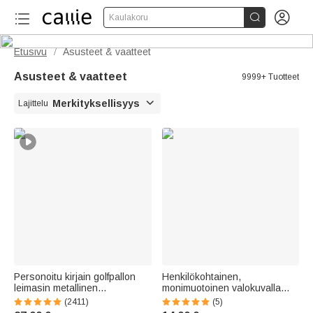


Kaulakoru
Etusivu
Asusteet & vaatteet
/
Asusteet & vaatteet
9999+ Tuotteet

Merkityksellisyys
Lajittelu
Personoitu kirjain golfpallon
Henkilökohtainen,
leimasin metallinen
monimuotoinen valokuvalla
säilytyslaatikko täydellinen
varustettu auton
(2411)
(5)
syntymäpäivälahjaksi ja
ilmanraikastin-koriste, auton