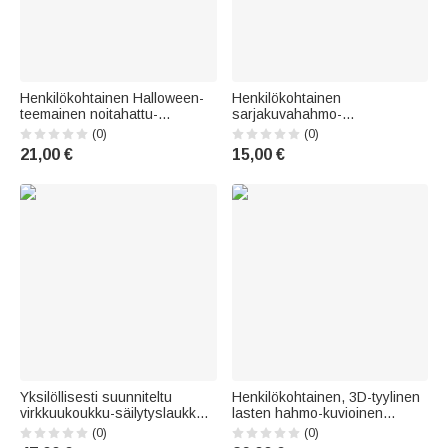
Henkilökohtainen Halloween-
Henkilökohtainen
teemainen noitahattu-
sarjakuvahahmo-
sarjakuvahahmo-LED-
syntymäkukka-magneettinen
(0)
(0)
valokassi, jossa on nimi –
PU-nahkainen kirjanmerkki-
21,00 €
15,00 €
”Trick or Treat” -Halloween-
klipsi, jossa teksti; paluu
juhlahahmo, lahja pojille ja
kouluun -lahja opettajalle tai
tytöille
kasvattajalle opettajien
päivänä
Yksilöllisesti suunniteltu
Henkilökohtainen, 3D-tyylinen
virkkuukoukku-säilytyslaukku,
lasten hahmo-kuvioinen
jossa on useita lokeroita ja
vakosamettinen reppu, jossa
(0)
(0)
PU-nahkainen nimikyltti –
on nimi – päivittäiseen