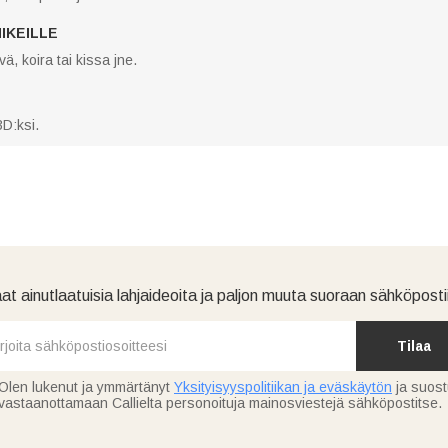
MIKEILLE
, koira tai kissa jne.
D:ksi.
at ainutlaatuisia lahjaideoita ja paljon muuta suoraan sähköpostii
Tilaa
Olen lukenut ja ymmärtänyt
Yksityisyyspolitiikan ja eväskäytön
ja suos
vastaanottamaan Callielta personoituja mainosviestejä sähköpostitse.