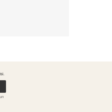
si.
tun