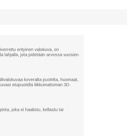
verrettu erityinen valokuva, on
la lahjalla, jota pidetään arvossa vuosien
allivalokuvaa koveralta puolelta, huomaat,
kuvasi etupuolella liikkumattoman 3D-
inta, joka ei haalistu, kellastu tai