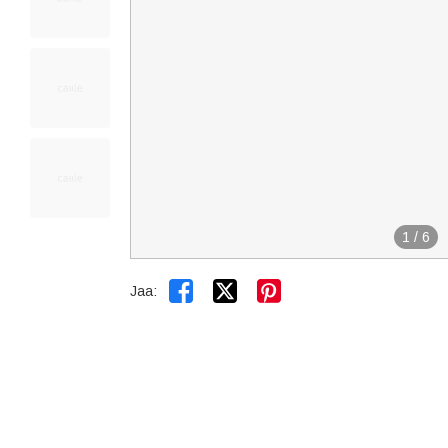
1
/
6


Jaa: