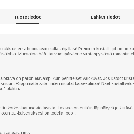
Tuotetiedot
Lahjan tiedot
rakkaaseesi huomaavimmalla lahjallasi! Premium-kristalli, johon on kai
äivälahja. Muistakaa hää- tai vuosipäivänne virstanpylvästä romanttisel
valokuva on paljon elävämpi kuin perinteiset valokuvat. Jos katsot krist
 sinuun. Riippumatta siitä, miten muutat katsekulmaa! Näet kristallivalo
s"-efektin.
ttu korkealaatuisesta lasista. Lasissa on erittäin läpinäkyvä ja kiiltävä p
, joten 3D-kaiverruksesi on todella "pop".
, isänpäivä jne.