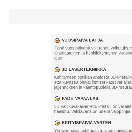
VUOSIPÄIVÄ LAHJA
Tänä vuosipäivänä voit tehdä vaikutuksen 
ainutlaatuinen ja henkilökohtainen vuosip
ajan.
3D LASERTEKNIIKKA
Kehittyneen optiikan ansiosta 3D-kristalli
että kuvassa olevat ihmiset katsovat aina
jäljennöksen ja kääntöpuolella 3D-"seurau
FADE-VAPAA LASI
3D-valokuvakaiverrettu kristalli on valmiste
haalistu. Valittavana on useita valopohjia
ERITYISPÄIVIÄ VARTEN
Ystävänpäivä, äitienpäivä, vuosipäivälahja